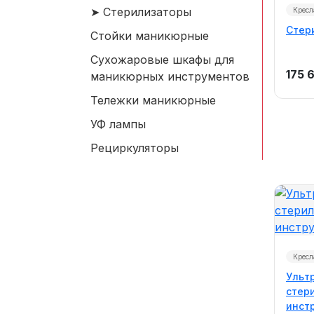
Стерилизаторы
Кресл
Стер
Стойки маникюрные
Сухожаровые шкафы для
175 
маникюрных инструментов
Тележки маникюрные
УФ лампы
Рециркуляторы
Кресл
Ульт
стер
инст