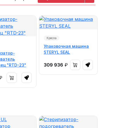
Кресла
Упаковочная машина
STERYL SEAL
затор-
ватель
309 936
₽
ец "RTD-23"
₽