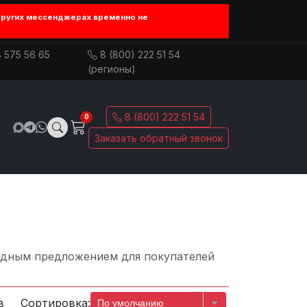
других мессенджерах временно не
 575 56 65
8 (800) 222 51 54
(регионы)
8 (800) 222 51 54
0
Заказать обратный звонок
годным предложением для покупателей
в
Сортировка:
По умолчанию