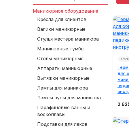
Маникюрное оборудование
Кресла для клиентов
Валики маникюрные
Стулья мастера маникюра
Маникюрные тумбы
Столы маникюрные
Кресл
Терм
Аппараты маникюрные
для 
Вытяжки маникюрные
мани
педи
Лампы для маникюра
инст
Лампы лупы для маникюра
2 62
Парафиновые ванны и
воскоплавы
Подставки для лаков