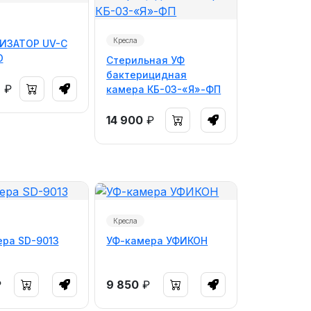
Кресла
ИЗАТОР UV-C
O
Стерильная УФ
бактерицидная
2
₽
камера КБ-03-«Я»-ФП
14 900
₽
Кресла
ра SD-9013
УФ-камера УФИКОН
₽
9 850
₽