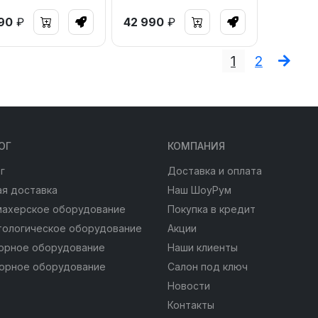
90
₽
42 990
₽
1
2
ОГ
КОМПАНИЯ
г
Доставка и оплата
я доставка
Наш ШоуРум
махерское оборудование
Покупка в кредит
тологическое оборудование
Акции
юрное оборудование
Наши клиенты
юрное оборудование
Салон под ключ
Новости
Контакты