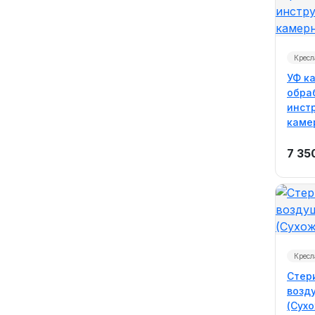
Кресл
УФ к
обра
инст
каме
7 35
Кресл
Стер
возд
(Сух