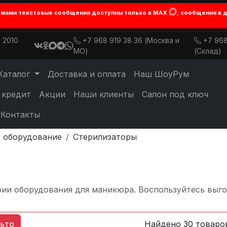
лемами текстовые сообщения доступны только в MAX
, сообщения в 
 2010
+7 968 919 38 36 (Москва и
+7 968
МО)
(Склад)
Каталог
Доставка и оплата
Наш ШоуРум
 кредит
Акции
Наши клиенты
Салон под ключ
Контакты
 оборудование
Стерилизаторы
рии оборудования для маникюра. Воспользуйтесь вы
ьтр
Найдено 30 товаро