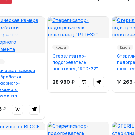
Кресла
Кресла
Стерелизатор-
Стерили
подогреватель
подогре
а
полотенец "RTD-32"
полотен
ическая камера
обработки
28 980
₽
14 266
кюрного-
кюрного
румента
5
₽