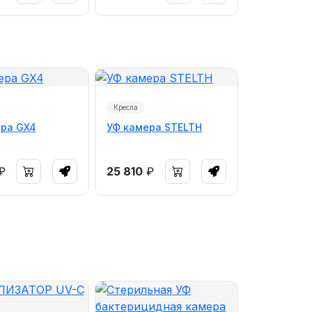
Кресла
ра GX4
УФ камера STELTH
₽
25 810
₽