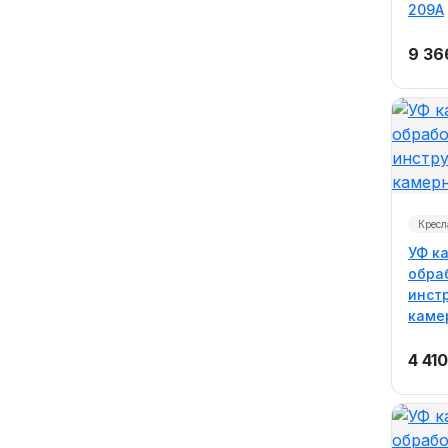
209A
9 36
Кресл
УФ к
обра
инстр
каме
4 410