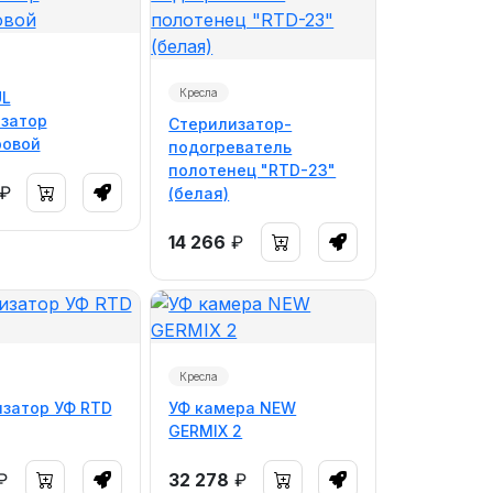
Кресла
UL
затор
Стерилизатор-
ровой
подогреватель
полотенец "RTD-23"
₽
(белая)
14 266
₽
Кресла
затор УФ RTD
УФ камера NEW
GERMIX 2
₽
32 278
₽