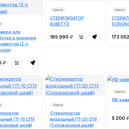
Кресла
Кресла
СТЕРИЛИЗАТОР
СТЕРИЛ
KUBETTO
SCRIGN
а
амера для
165 990
₽
173 05
ботки и хранения
рументов (2-х
рная)
0
₽
Кресла
УФ-каме
а
Кресла
илизатор
Стерилизатор
5 200
ушный ГП-10 СПУ
воздушный ГП-20 СПУ
ожаровой шкаф)
(Сухожаровой шкаф)