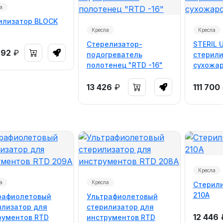
а
илизатор BLOCK
Кресла
Кресла
Стерелизатор-
STERIL 
692
₽
подогреватель
стерили
полотенец "RTD -16"
сухожа
13 426
₽
111 700
Кресла
а
Кресла
Стерили
210A
рафиолетовый
Ультрафиолетовый
илизатор для
стерилизатор для
12 446
рументов RTD
инструментов RTD