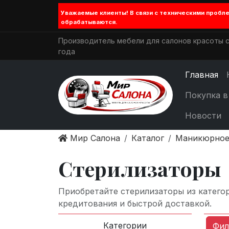
Уважаемые клиенты! В связи с техническими проб
обрабатываются.
Производитель мебели для салонов красоты с
года
Главная
Покупка в
Новости
Мир Салона
Каталог
Маникюрное
Стерилизаторы
Приобретайте стерилизаторы из катего
кредитования и быстрой доставкой.
Категории
Фил