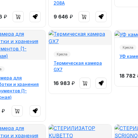
208A
6
₽
9 646
₽
Кресла
Кресла
УФ каме
Термическая камера
GX7
а
18 782
амера для
16 983
₽
ботки и хранения
ументов (1-
рная)
₽