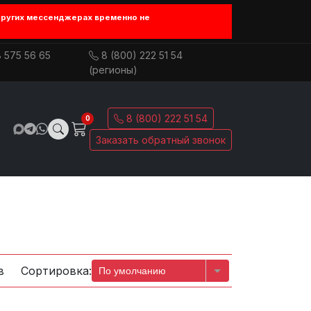
других мессенджерах временно не
 575 56 65
8 (800) 222 51 54
(регионы)
8 (800) 222 51 54
0
Заказать обратный звонок
в
Сортировка:
По умолчанию