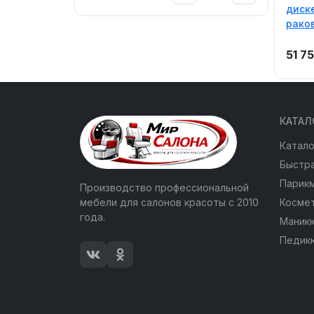
диске
рако
51 7
КАТАЛ
Катало
Быстра
Парик
Производство профессиональной
мебели для салонов красоты с 2010
Косме
года.
Маник
Педик