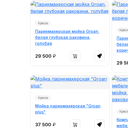
Кресла
Кресл
Парикмахерская мойка Groan,
белая глубокая раковина,
Пари
голубая
бела
кори
29 500
₽
29 5
Кресла
Мойка парикмахерская "Groan
plus"
Кресл
Комп
37 500
₽
мебел