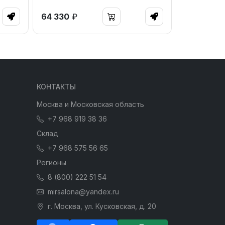
64 330
₽
КОНТАКТЫ
Москва и Московская область
+7 968 919 38 36
Склад
+7 968 575 56 65
Регионы
8 (800) 222 51 54
mirsalona@yandex.ru
г. Москва, ул. Кусковская, д. 20