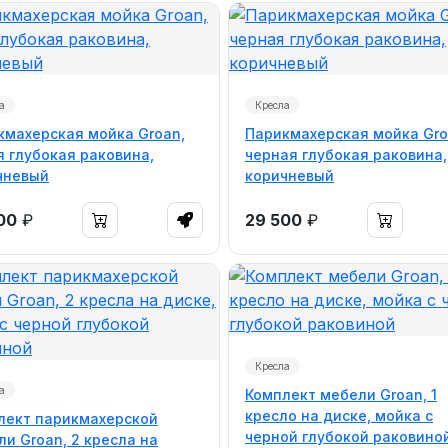
а
Кресла
кмахерская мойка Groan,
Парикмахерская мойка Gro
я глубокая раковина,
черная глубокая раковина,
чневый
коричневый
00
₽
29 500
₽
Кресла
а
Комплект мебели Groan, 1
кресло на диске, мойка с
лект парикмахерской
черной глубокой раковино
и Groan, 2 кресла на