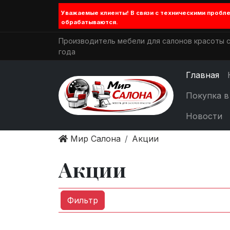
Уважаемые клиенты! В связи с техническими проб
обрабатываются.
Производитель мебели для салонов красоты с
года
Главная
Покупка в
Новости
Мир Салона
Акции
Акции
Фильтр