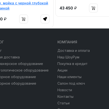
, мойка с черной глубокой
43 450
₽
виной
50
₽
ОГ
КОМПАНИЯ
г
Доставка и оплата
я доставка
Наш ШоуРум
махерское оборудование
Покупка в кредит
тологическое оборудование
Акции
юрное оборудование
Наши клиенты
юрное оборудование
Салон под ключ
Новости
Контакты
Статьи