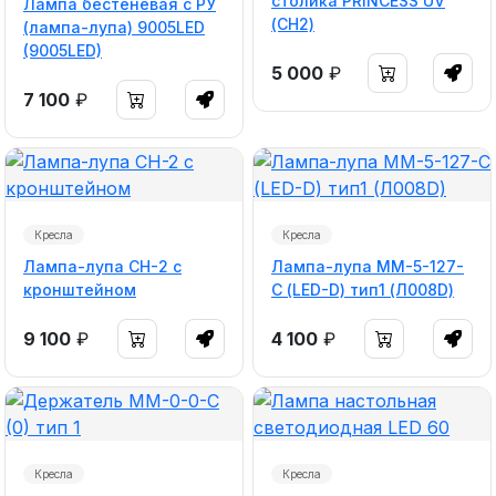
столика PRINCESS UV
Лампа бестеневая с РУ
(СН2)
(лампа-лупа) 9005LED
(9005LED)
5 000
₽
7 100
₽
Кресла
Кресла
Лампа-лупа СН-2 с
Лампа-лупа ММ-5-127-
кронштейном
С (LED-D) тип1 (Л008D)
9 100
₽
4 100
₽
Кресла
Кресла