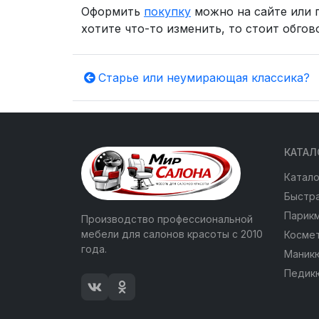
Оформить
покупку
можно на сайте или п
хотите что-то изменить, то стоит обго
Старье или неумирающая классика?
КАТАЛ
Катало
Быстра
Парик
Производство профессиональной
мебели для салонов красоты с 2010
Косме
года.
Маник
Педик