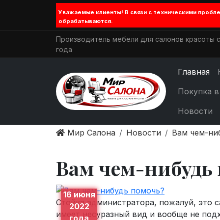
Уважаемые клиенты! В связи с техническими проб
обрабатываются.
Производитель мебели для салонов красоты с
года
Главная
Покупка в
Новости
Мир Салона
Новости
Вам чем-ни
Вам чем-нибудь
16 июня
Стойка администратора, пожалуй, это с
2022
имеет несуразный вид и вообще не под
года