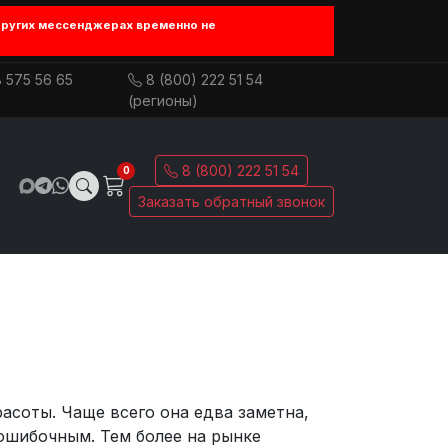
других мессенджерах временно не
 575 56 65
8 (800) 222 51 54
(регионы)
8 (800) 222 51 54
0
Заказать обратный звонок
асоты. Чаще всего она едва заметна,
ошибочным. Тем более на рынке