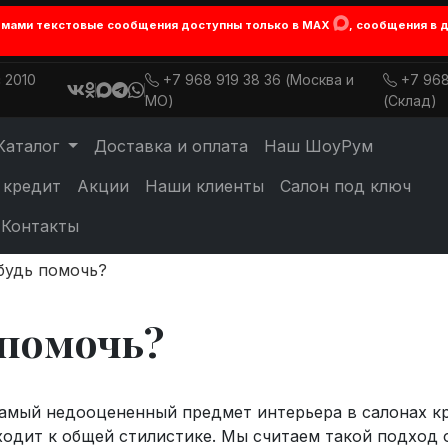
лемами текстовые сообщения доступны только в MAX
, сообщения в 
 2010
+7 968 919 38 36 (Москва и
+7 968
МО)
(Склад)
Каталог
Доставка и оплата
Наш ШоуРум
 кредит
Акции
Наши клиенты
Салон под ключ
Контакты
будь помочь?
 помочь?
амый недооцененный предмет интерьера в салонах кр
ходит к общей стилистике. Мы считаем такой подход 