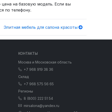
 цена на базовую модель. Если вы
ся по телефону.
Элитная мебель для салона красоты
КОНТАКТЫ
Москва и Московская область
+7 968 919 38 36
Склад
+7 968 575 56 65
Регионы
8 (800) 222 51 54
mirsalona@yandex.ru