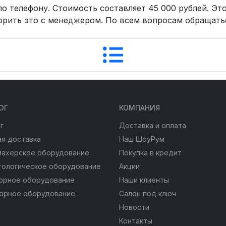
о телефону. Стоимость составляет 45 000 рублей. Это
ворить это с менеджером. По всем вопросам обращать
ОГ
КОМПАНИЯ
г
Доставка и оплата
я доставка
Наш ШоуРум
махерское оборудование
Покупка в кредит
тологическое оборудование
Акции
юрное оборудование
Наши клиенты
юрное оборудование
Салон под ключ
Новости
Контакты