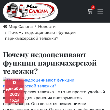
0
Мир Салона
Новости
Почему недооценивают функции
парикмахерской тележки?
Почему недооценивают
функции парикмахерской
тележки?
13
декабря
Парикмахерская тележка – это не просто удобный
2023
контейнер для хранения инструментов
года
парикмахера. Она является незаменимым
помощником мастера. Однако часто ее функции и