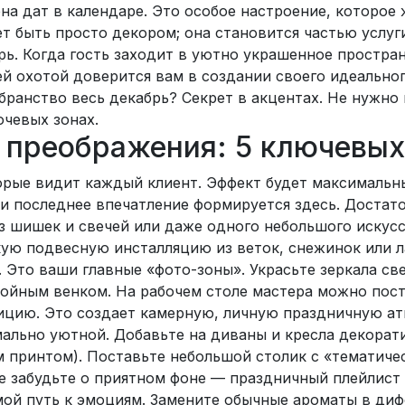
а дат в календаре. Это особое настроение, которое 
т быть просто декором; она становится частью услуг
. Когда гость заходит в уютно украшенное простран
й охотой доверится вам в создании своего идеального
убранство весь декабрь? Секрет в акцентах. Не нужно
чевых зонах.
о преображения: 5 ключевых
торые видит каждый клиент. Эффект будет максималь
 и последнее впечатление формируется здесь. Достат
з шишек и свечей или даже одного небольшого искусс
ую подвесную инсталляцию из веток, снежинок или л
. Это ваши главные «фото-зоны». Украсьте зеркала с
войным венком. На рабочем столе мастера можно пос
ицию. Это создает камерную, личную праздничную ат
мально уютной. Добавьте на диваны и кресла декора
м принтом). Поставьте небольшой столик с «тематич
е забудьте о приятном фоне — праздничный плейлист
й путь к эмоциям. Замените обычные ароматы в дифф