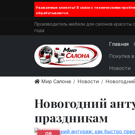
Уважаемые клиенты! В связи с техническими проб
обрабатываются.
Производитель мебели для салонов красоты с
года
Главная
Покупка в
Новости
Мир Салона
Новости
Новогодний
Новогодний анту
праздникам
09