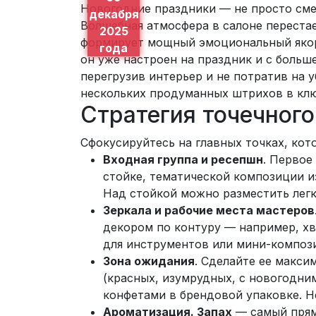
Новогодние праздники — не просто смен
декабря
Волшебная атмосфера в салоне перестае
2025
формирует мощный эмоциональный якорь
года
он уже настроен на праздник и с больше
перегрузив интерьер и не потратив на 
нескольких продуманных штрихов в клю
Стратегия точечног
Сфокусируйтесь на главных точках, ко
Входная группа и ресепшн
. Первое
стойке, тематической композиции и
Над стойкой можно разместить легк
Зеркала и рабочие места мастеров
декором по контуру — например, х
для инструментов или мини-композ
Зона ожидания
. Сделайте ее макси
(красных, изумрудных, с новогодни
конфетами в брендовой упаковке. Н
Ароматизация. Запах
— самый прямо