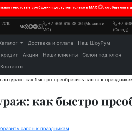
лемами текстовые сообщения доступны только в MAX
, сообщения в 
 2010
+7 968 919 38 36 (Москва и
+7 968
МО)
(Склад)
Каталог
Доставка и оплата
Наш ШоуРум
 кредит
Акции
Наши клиенты
Салон под ключ
Контакты
 антураж: как быстро преобразить салон к праздника
раж: как быстро прео