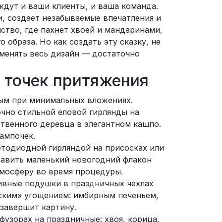
ждут и ваши клиенты, и ваша команда.
и, создает незабываемые впечатления и
ство, где пахнет хвоей и мандаринами,
 образа. Но как создать эту сказку, не
 менять весь дизайн — достаточно
 точек притяжения
ным при минимальных вложениях.
очно стильной еловой гирлянды на
твенного деревца в элегантном кашпо.
ампочек.
ветодиодной гирляндой на присосках или
тавить маленький новогодний флакон
мосферу во время процедуры.
тивные подушки в праздничных чехлах
еским» угощением: имбирным печеньем,
 завершит картину.
узорах на праздничные: хвоя, корица,