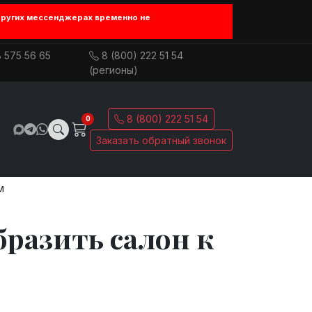
других мессенджерах временно не
 575 56 65
8 (800) 222 51 54
(регионы)
8 (800) 222 51 54
0
Заказать обратный звонок
м
бразить салон к