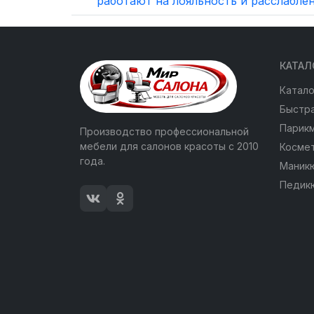
работают на лояльность и расслабле
КАТАЛ
Катало
Быстра
Парик
Производство профессиональной
мебели для салонов красоты с 2010
Косме
года.
Маник
Педик