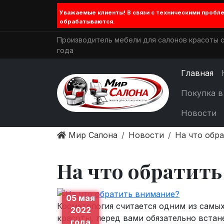
Уважаемые клиенты! В связи с техническими проб
обрабатываются.
Производитель мебели для салонов красоты с
года
Главная
Покупка в
Новости
Мир Салона
Новости
На что обр
На что обратит
05 мая
Косметология считается одним из самых
2022
красоты, перед вами обязательно встане
года