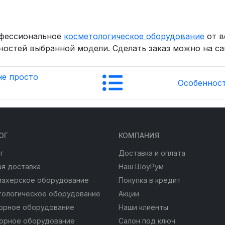
офессиональное
косметологическое оборудование
от в
ностей выбранной модели. Сделать заказ можно на са
не просто
Особенност
ОГ
КОМПАНИЯ
г
Доставка и оплата
я доставка
Наш ШоуРум
махерское оборудование
Покупка в кредит
тологическое оборудование
Акции
юрное оборудование
Наши клиенты
юрное оборудование
Салон под ключ