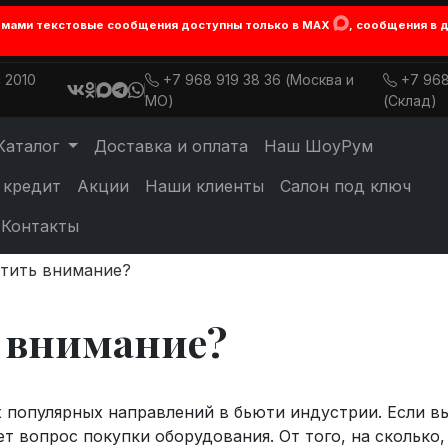
лемами текстовые сообщения доступны только в MAX
, сообщения в 
 2010
+7 968 919 38 36 (Москва и
+7 968
МО)
(Склад)
Каталог
Доставка и оплата
Наш ШоуРум
 кредит
Акции
Наши клиенты
Салон под ключ
Контакты
атить внимание?
ь внимание?
 популярных направлений в бьюти индустрии. Если вы
т вопрос покупки оборудования. От того, на сколько