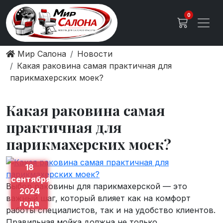
0
Мир Салона
Новости
Какая раковина самая практичная для
парикмахерских моек?
Какая раковина самая
практичная для
парикмахерских моек?
18
сентября
Выбор раковины для парикмахерской — это
2024
важный шаг, который влияет как на комфорт
года
работы специалистов, так и на удобство клиентов.
Правильная мойка должна не только