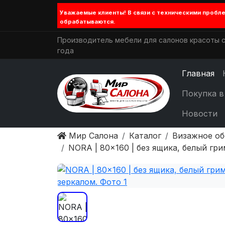
Уважаемые клиенты! В связи с техническими проб
обрабатываются.
Производитель мебели для салонов красоты с
года
Главная
Покупка в
Новости
Мир Салона
Каталог
Визажное о
NORA | 80×160 | без ящика, белый гр