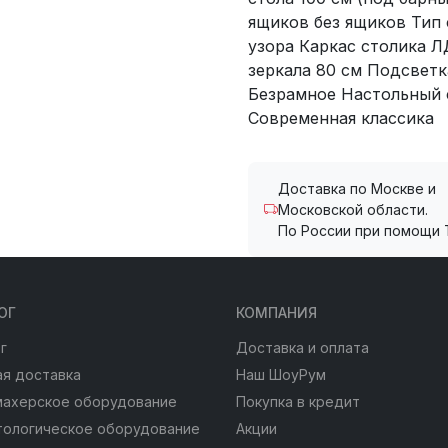
ящиков без ящиков Тип 
узора Каркас столика 
зеркала 80 см Подсветк
Безрамное Настольный 
Современная классика
Доставка по Москве и
Московской области.
По России при помощи 
ОГ
КОМПАНИЯ
г
Доставка и оплата
я доставка
Наш ШоуРум
махерское оборудование
Покупка в кредит
тологическое оборудование
Акции