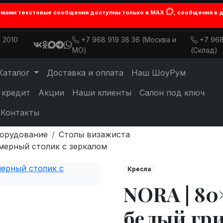
лемами текстовые сообщения доступны только в MAX
, сообщения в 
 2010
+7 968 919 38 36 (Москва и
+7 968
МО)
(Склад)
Каталог
Доставка и оплата
Наш ШоуРум
 кредит
Акции
Наши клиенты
Салон под ключ
Контакты
борудование
Столы визажиста
имерный столик с зеркалом
Кресла
NORA | 80×
белый гр