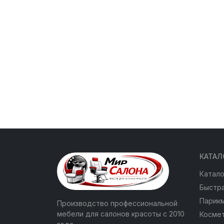
КАТАЛ
Катало
Быстра
Парик
Производство профессиональной
мебели для салонов красоты с 2010
Косме