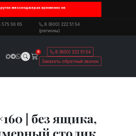
других мессенджерах временно не
 575 56 65
8 (800) 222 51 54
(регионы)
8 (800) 222 51 54
0
Заказать обратный звонок
160 | без ящика,
имерный столик