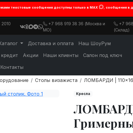
лемами текстовые сообщения доступны только в MAX
, сообщения в 
 2010
+7 968 919 38 36 (Москва и
+7 968
МО)
(Склад)
Каталог
Доставка и оплата
Наш ШоуРум
 кредит
Акции
Наши клиенты
Салон под ключ
Контакты
борудование
Столы визажиста
ЛОМБАРДИ | 110×16
Кресла
ЛОМБАРДИ 
Гримерны