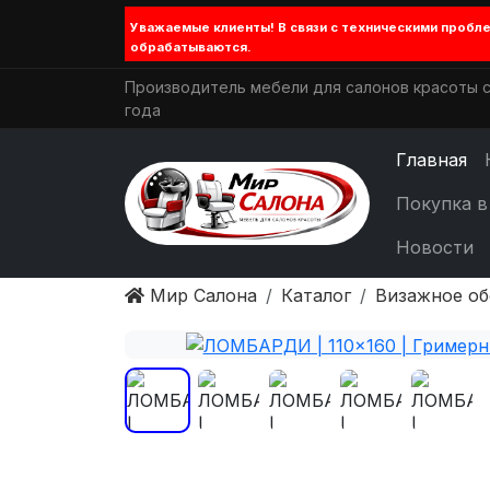
Уважаемые клиенты! В связи с техническими проб
обрабатываются.
Производитель мебели для салонов красоты с
года
Главная
Покупка в
Новости
Мир Салона
Каталог
Визажное о