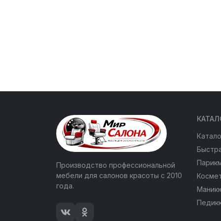
КАТАЛ
Катало
Быстра
Парик
Производство профессиональной
мебели для салонов красоты с 2010
Косме
года.
Маник
Педик