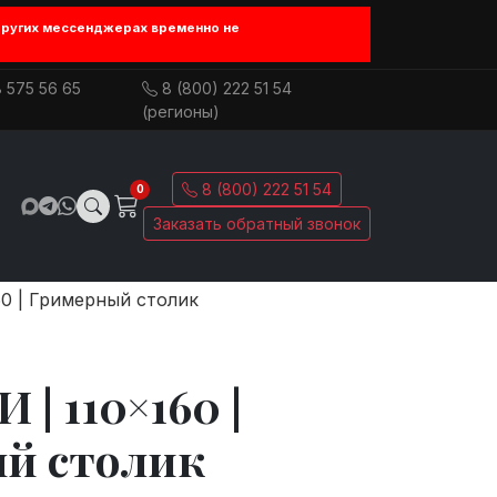
других мессенджерах временно не
 575 56 65
8 (800) 222 51 54
(регионы)
8 (800) 222 51 54
0
Заказать обратный звонок
0 | Гримерный столик
| 110×160 |
й столик