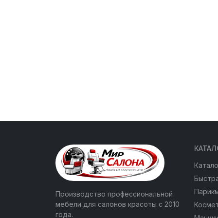
КАТАЛ
Катало
Быстра
Парик
Производство профессиональной
мебели для салонов красоты с 2010
Косме
года.
Маник