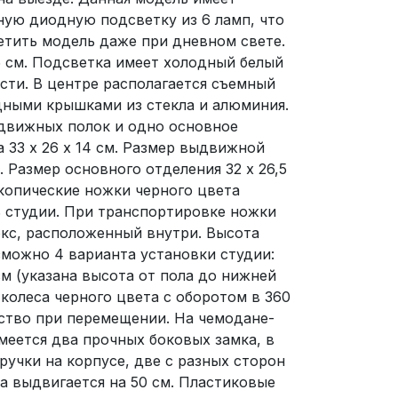
ную диодную подсветку из 6 ламп, что
етить модель даже при дневном свете.
,5 см. Подсветка имеет холодный белый
ости. В центре располагается съемный
дными крышками из стекла и алюминия.
ыдвижных полок и одно основное
а 33 х 26 х 14 см. Размер выдвижной
см. Размер основного отделения 32 х 26,5
скопические ножки черного цвета
ь студии. При транспортировке ножки
окс, расположенный внутри. Высота
зможно 4 варианта установки студии:
 см (указана высота от пола до нижней
 колеса черного цвета с оборотом в 360
ство при перемещении. На чемодане-
меется два прочных боковых замка, в
ручки на корпусе, две с разных сторон
а выдвигается на 50 см. Пластиковые