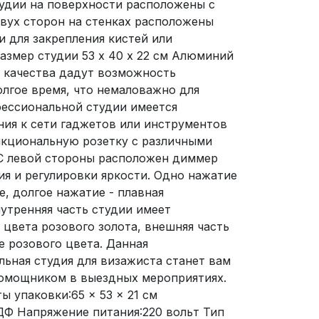
тудии на поверхности расположены с
двух сторон на стенках расположены
и для закрепления кистей или
азмер студии 53 х 40 х 22 см Алюминий
 качества дадут возможность
лгое время, что немаловажно для
фессиональной студии имеется
ия к сети гаджетов или инструментов
нкциональную розетку с различными
 С левой стороны расположен диммер
я и регулировки яркости. Одно нажатие
, долгое нажатие - плавная
нутренняя часть студии имеет
цвета розового золота, внешняя часть
 розового цвета. Данная
ьная студия для визажиста станет вам
омощником в выездных мероприятиях.
ты упаковки:65 × 53 × 21 cм
Ф Напряжение питания:220 вольт Тип