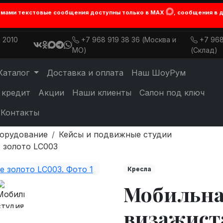
лемами текстовые сообщения доступны только в MAX
, сообщения в 
 2010
+7 968 919 38 36 (Москва и
+7 968
МО)
(Склад)
Каталог
Доставка и оплата
Наш ШоуРум
 кредит
Акции
Наши клиенты
Салон под ключ
Контакты
борудование
Кейсы и подвижные студии
 золото LC003
Кресла
Мобильна
визажиста