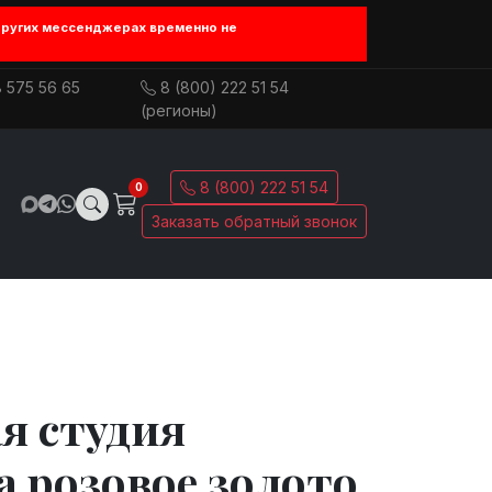
других мессенджерах временно не
 575 56 65
8 (800) 222 51 54
(регионы)
8 (800) 222 51 54
0
Заказать обратный звонок
я студия
 розовое золото