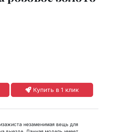
Купить в 1 клик
визажиста незаменимая вещь для
на выезде. Данная модель имеет