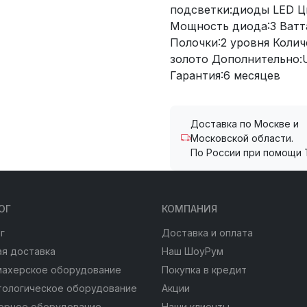
подсветки:диоды LED Цв
Мощность диода:3 Ватта
Полочки:2 уровня Колич
золото Дополнительно:
Гарантия:6 месяцев
Доставка по Москве и
Московской области.
По России при помощи 
ОГ
КОМПАНИЯ
г
Доставка и оплата
я доставка
Наш ШоуРум
махерское оборудование
Покупка в кредит
тологическое оборудование
Акции
юрное оборудование
Наши клиенты