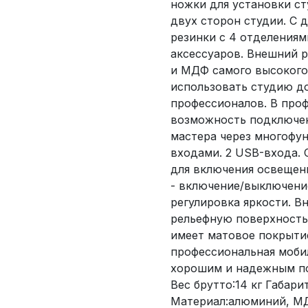
ножки для установки с
двух сторон студии. С 
резинки с 4 отделениям
аксессуаров. Внешний р
и МДФ самого высокого
использовать студию до
профессионалов. В про
возможность подключен
мастера через многофу
входами. 2 USB-входа.
для включения освещени
- включение/выключение
регулировка яркости. В
рельефную поверхность 
имеет матовое покрытие
профессиональная мобил
хорошим и надежным п
Вес брутто:14 кг Габари
Материал:алюминий, МД