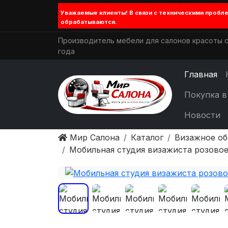
Уважаемые клиенты! В связи с техническими проб
обрабатываются.
Производитель мебели для салонов красоты с
года
Главная
Покупка в
Новости
Мир Салона
Каталог
Визажное о
Мобильная студия визажиста розовое