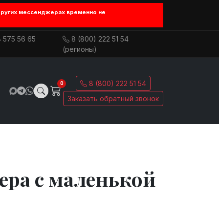
других мессенджерах временно не
 575 56 65
8 (800) 222 51 54
(регионы)
8 (800) 222 51 54
0
Заказать обратный звонок
ера с маленькой