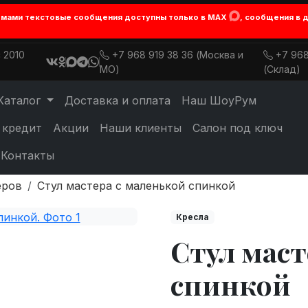
лемами текстовые сообщения доступны только в MAX
, сообщения в 
 2010
+7 968 919 38 36 (Москва и
+7 968
МО)
(Склад)
Каталог
Доставка и оплата
Наш ШоуРум
 кредит
Акции
Наши клиенты
Салон под ключ
Контакты
еров
Стул мастера с маленькой спинкой
Кресла
Стул маст
спинкой