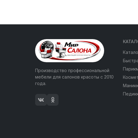
КАТАЛ
Катало
Быстра
Парик
Производство профессиональной
мебели для салонов красоты с 2010
Косме
года.
Маник
Педик