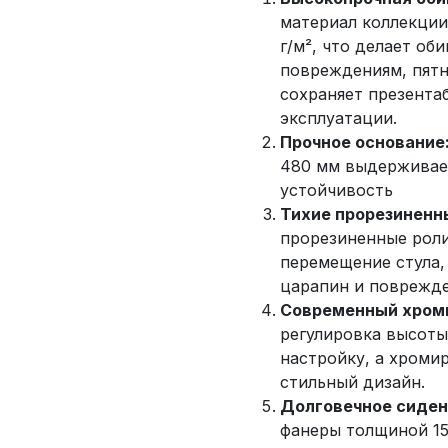
материал коллекци
г/м², что делает об
повреждениям, пятн
сохраняет презента
эксплуатации.
Прочное основание
480 мм выдерживает
устойчивость
Тихие прорезиненн
прорезиненные рол
перемещение стула,
царапин и поврежде
Современный хроми
регулировка высот
настройку, а хроми
стильный дизайн.
Долговечное сиден
фанеры толщиной 15