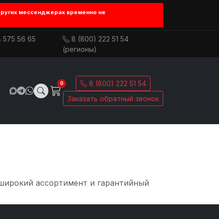
других мессенджерах временно не
 575 56 65
8 (800) 222 51 54
(регионы)
8 (800) 222 51 54
0
Заказать обратный звонок
 широкий ассортимент и гарантийный