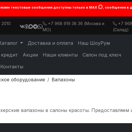
лемами текстовые сообщения доступны только в MAX
, сообщения в 
 2010
+7 968 919 38 36 (Москва и
+7 968
МО)
(Склад)
Каталог
Доставка и оплата
Наш ШоуРум
 кредит
Акции
Наши клиенты
Салон под ключ
Контакты
ское оборудование
Вапазоны
ахерские вапазоны в салоны красоты. Предоставляем