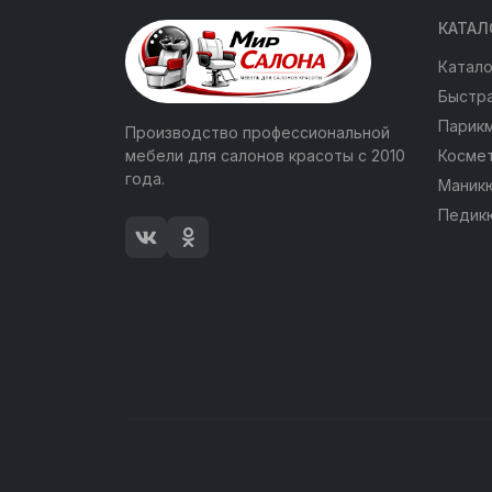
КАТАЛ
Катало
Быстра
Парик
Производство профессиональной
мебели для салонов красоты с 2010
Косме
года.
Маник
Педик