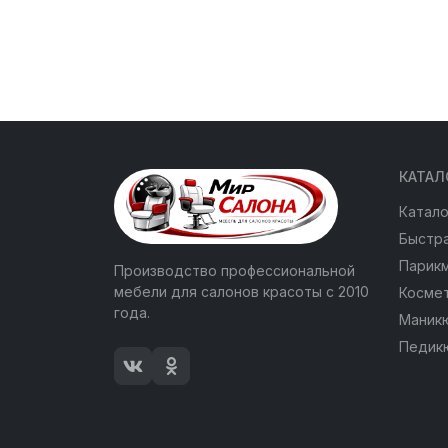
КАТАЛ
Катало
Быстра
Парик
Производство профессиональной
мебели для салонов красоты с 2010
Косме
года.
Маник
Педик