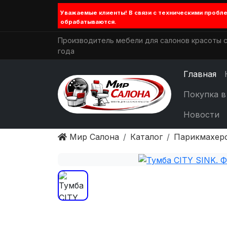
Уважаемые клиенты! В связи с техническими проб
обрабатываются.
Производитель мебели для салонов красоты с
года
Главная
Покупка в
Новости
Мир Салона
Каталог
Парикмахер