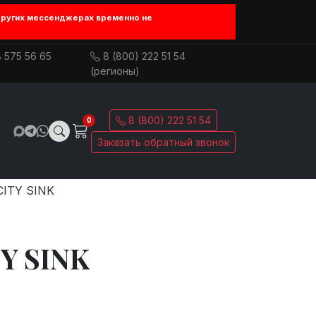
других мессенджерах временно не
 575 56 65
8 (800) 222 51 54
(регионы)
8 (800) 222 51 54
0
Заказать обратный звонок
CITY SINK
Y SINK