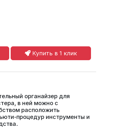
Купить в 1 клик
тельный органайзер для
тера, в ней можно с
бством расположить
ьюти-процедур инструменты и
дства.