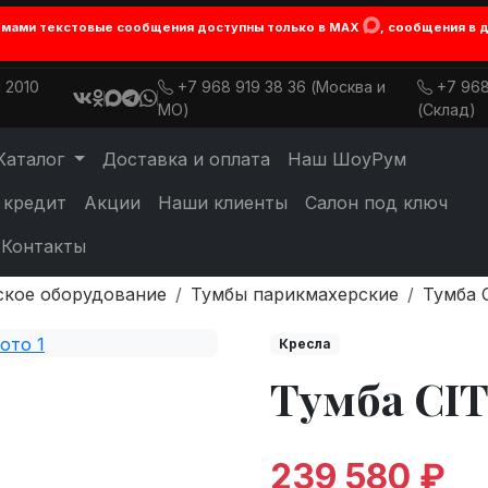
лемами текстовые сообщения доступны только в MAX
, сообщения в 
 2010
+7 968 919 38 36 (Москва и
+7 968
МО)
(Склад)
Каталог
Доставка и оплата
Наш ШоуРум
 кредит
Акции
Наши клиенты
Салон под ключ
Контакты
ское оборудование
Тумбы парикмахерские
Тумба 
Кресла
Тумба CIT
239 580 ₽