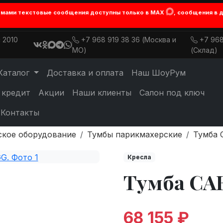
лемами текстовые сообщения доступны только в MAX
, сообщения в 
 2010
+7 968 919 38 36 (Москва и
+7 968
МО)
(Склад)
Каталог
Доставка и оплата
Наш ШоуРум
 кредит
Акции
Наши клиенты
Салон под ключ
Контакты
ское оборудование
Тумбы парикмахерские
Тумба 
Кресла
Тумба CA
68 155 ₽