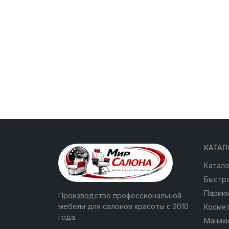
КАТАЛ
Катало
Быстра
Парик
Производство профессиональной
мебели для салонов красоты с 2010
Косме
года.
Маник