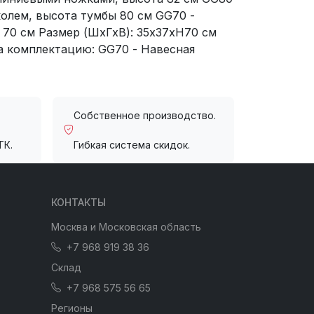
колем, высота тумбы 80 см GG70 -
 70 см Размер (ШхГхВ): 35x37xH70 см
за комплектацию: GG70 - Навесная
Собственное производство.
ТК.
Гибкая система скидок.
КОНТАКТЫ
Москва и Московская область
+7 968 919 38 36
Склад
+7 968 575 56 65
Регионы