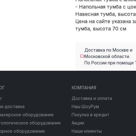
- Напольная тумба с цо
Навесная тумба, высота
Цена на сайте указана 
тумба, высота 70 см
Доставка по Москве и
Московской области.
По России при помощи 
ОГ
КОМПАНИЯ
г
Доставка и оплата
я доставка
Наш ШоуРум
махерское оборудование
Покупка в кредит
тологическое оборудование
Акции
юрное оборудование
Наши клиенты