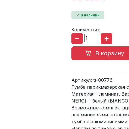
В наличии
Количество:
В корзину
Артикул:
tt-00776
Тумба парикмахерская 
Материал - ламинат. Ва
NERO); - белый (BIANCO
Возможные комплектаци
алюминиевыми ножками,
тумба с алюминиевыми 
Напольная тумба с алю