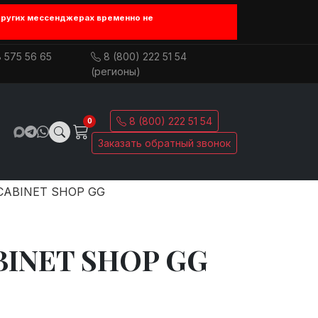
других мессенджерах временно не
 575 56 65
8 (800) 222 51 54
(регионы)
8 (800) 222 51 54
0
Заказать обратный звонок
CABINET SHOP GG
BINET SHOP GG