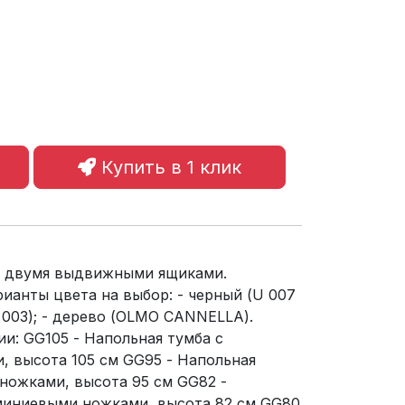
Купить в 1 клик
c двумя выдвижными ящиками.
рианты цвета на выбор: - черный (U 007
 003); - дерево (OLMO CANNELLA).
и: GG105 - Напольная тумба с
 высота 105 см GG95 - Напольная
ножками, высота 95 см GG82 -
миниевыми ножками, высота 82 см GG80