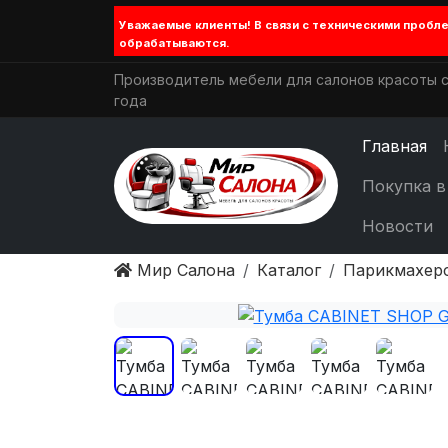
Уважаемые клиенты! В связи с техническими проб
обрабатываются.
Производитель мебели для салонов красоты с
года
Главная
Покупка в
Новости
Мир Салона
Каталог
Парикмахер