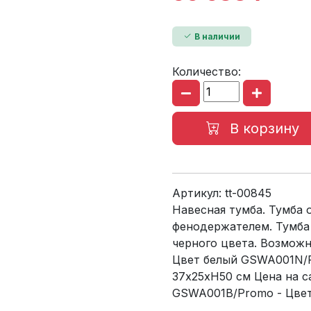
В наличии
Количество:
В корзину
Артикул:
tt-00845
Навесная тумба. Тумба
фенодержателем. Тумба
черного цвета. Возмож
Цвет белый GSWA001N/P
37х25хH50 см Цена на с
GSWA001B/Promo - Цвет