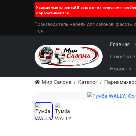
Уважаемые клиенты! В связи с техническими проб
обрабатываются.
Производитель мебели для салонов красоты с
года
Главная
Покупка в
Новости
Мир Салона
Каталог
Парикмахер