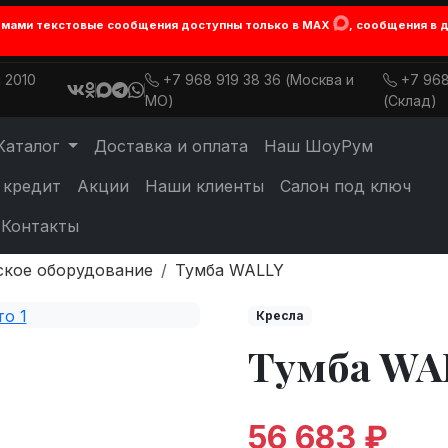
лемами текстовые сообщения доступны только в MAX
, сообщения в 
 2010
+7 968 919 38 36 (Москва и
+7 968
МО)
(Склад)
Каталог
Доставка и оплата
Наш ШоуРум
 кредит
Акции
Наши клиенты
Салон под ключ
Контакты
ское оборудование
Тумба WALLY
Кресла
Тумба WA
56 683 ₽