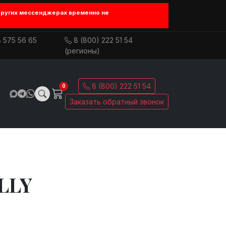
других мессенджерах временно не
 575 56 65
8 (800) 222 51 54
(регионы)
8 (800) 222 51 54
0
Заказать обратный звонок
LLY