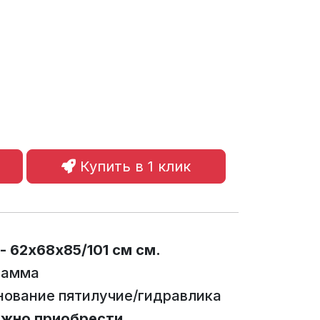
Купить в 1 клик
- 62х68х85/101 см см.
гамма
нование пятилучие/гидравлика
жно приобрести