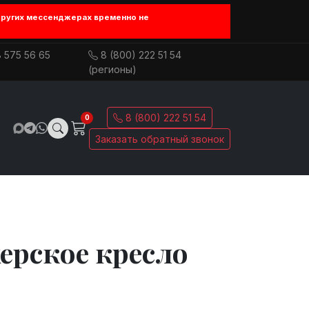
других мессенджерах временно не
 575 56 65
8 (800) 222 51 54
(регионы)
8 (800) 222 51 54
0
Заказать обратный звонок
ерское кресло