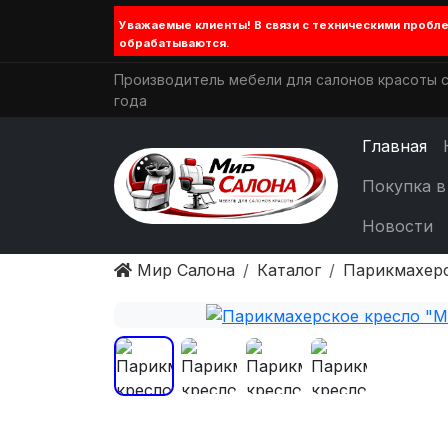
Уважаемые клиенты! В связи с техническими проб
обрабатываются.
Производитель мебели для салонов красоты с
года
Главная
Покупка в
Новости
Мир Салона
Каталог
Парикмахер