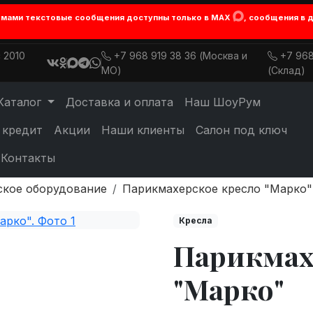
лемами текстовые сообщения доступны только в MAX
, сообщения в 
 2010
+7 968 919 38 36 (Москва и
+7 968
МО)
(Склад)
Каталог
Доставка и оплата
Наш ШоуРум
 кредит
Акции
Наши клиенты
Салон под ключ
Контакты
ское оборудование
Парикмахерское кресло "Марко"
Кресла
Парикмах
"Марко"