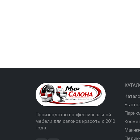
КАТАЛ
Катало
Быстра
Парик
Производство профессиональной
мебели для салонов красоты с 2010
Косме
года.
Маник
Педик