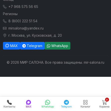
+7 968 575 56 65
Регионы
8 (800) 222 51 54
mirsalona@yandex.ru
г. Москва, ул. Кусковская, д. 20
MAX
Telegram
WhatsApp
© 2026 МИР САЛОНА. Все права защищены. mir-salona.ru
0
Контакты
MAX
WhatsApp
Telegram
Каталог
Корзина