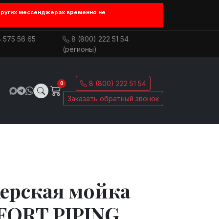
других мессенджерах временно не
 575 56 65
8 (800) 222 51 54
(регионы)
8 (800) 222 51 54
0
Заказать обратный звонок
ерская мойка
ORT PIPING