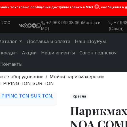
лемами текстовые сообщения доступны только в MAX
, сообщения в 
 2010
+7 968 919 38 36 (Москва и
+7 968
МО)
(Склад)
Каталог
Доставка и оплата
Наш ШоуРум
 кредит
Акции
Наши клиенты
Салон под ключ
Контакты
ское оборудование
Мойки парикмахерские
T PIPING TON SUR TON
Кресла
Парикмах
NOA COMF