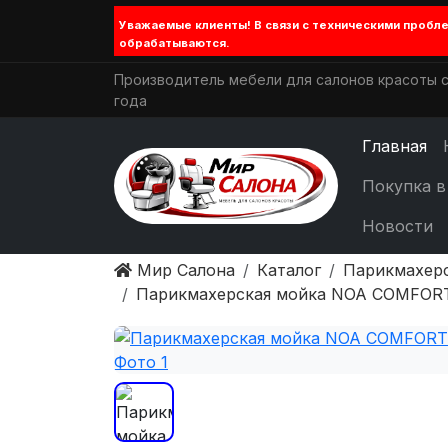
Уважаемые клиенты! В связи с техническими проб
обрабатываются.
Производитель мебели для салонов красоты с
года
Главная
Покупка в
Новости
Мир Салона
Каталог
Парикмахер
Парикмахерская мойка NOA COMFOR