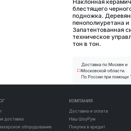
Наклонная керамич
блестящего черного
подножка. Деревян
пенополиуретана и
Запатентованная си
техническое управ
тон в тон.
Доставка по Москве и
Московской области.
По России при помощи 
ОГ
КОМПАНИЯ
г
Доставка и оплата
я доставка
Наш ШоуРум
махерское оборудование
Покупка в кредит