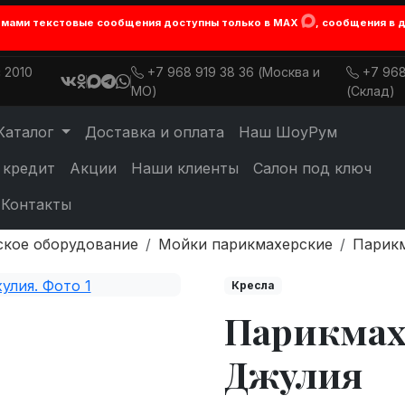
лемами текстовые сообщения доступны только в MAX
, сообщения в 
 2010
+7 968 919 38 36 (Москва и
+7 968
МО)
(Склад)
Каталог
Доставка и оплата
Наш ШоуРум
 кредит
Акции
Наши клиенты
Салон под ключ
Контакты
ское оборудование
Мойки парикмахерские
Парикм
Кресла
Парикмах
Джулия