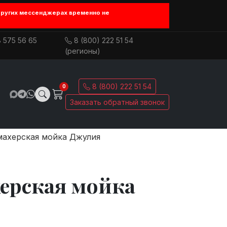
других мессенджерах временно не
 575 56 65
8 (800) 222 51 54
(регионы)
8 (800) 222 51 54
0
Заказать обратный звонок
ахерская мойка Джулия
ерская мойка