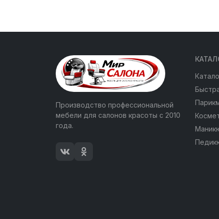
КАТАЛ
Катало
Быстра
Парик
Производство профессиональной
мебели для салонов красоты с 2010
Косме
года.
Маник
Педик