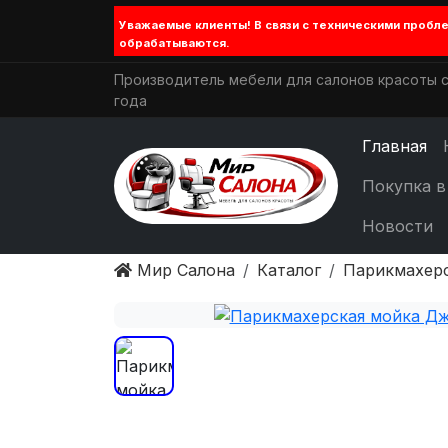
Уважаемые клиенты! В связи с техническими проб
обрабатываются.
Производитель мебели для салонов красоты с
года
Главная
Покупка в
Новости
Мир Салона
Каталог
Парикмахер