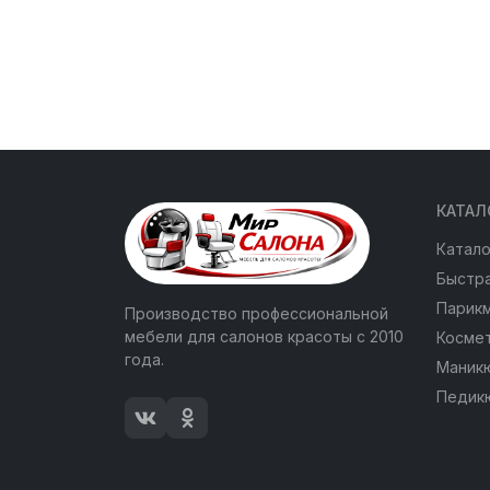
КАТАЛ
Катало
Быстра
Парик
Производство профессиональной
мебели для салонов красоты с 2010
Косме
года.
Маник
Педик