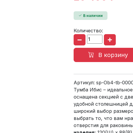
В наличии
Количество:
В корзину
Артикул:
sp-Ob4-tb-000
Тумба Ибис – идеальное
оснащена секцией с две
удобной столешницей д
широкий выбор размеро
выбрать то, что вам нр
отверстия для раковин
изделия:
120(Ш) x 88(В) 