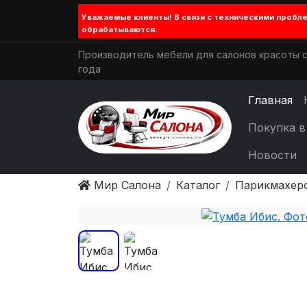
Уважаемые клиенты! В связи с техническими проб
обрабатываются.
Производитель мебели для салонов красоты с
года
Главная
Покупка в
Новости
Мир Салона
Каталог
Парикмахер