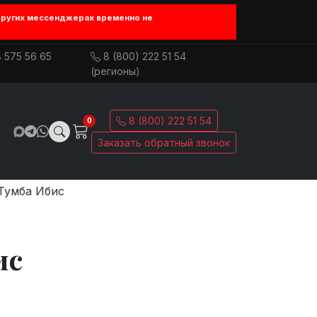
других мессенджерах временно не
 575 56 65
8 (800) 222 51 54
(регионы)
8 (800) 222 51 54
0
Заказать обратный звонок
Тумба Ибис
ис