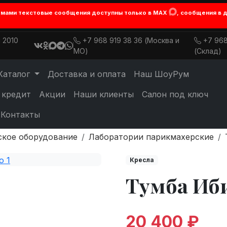
лемами текстовые сообщения доступны только в MAX
, сообщения в 
 2010
+7 968 919 38 36 (Москва и
+7 968
МО)
(Склад)
Каталог
Доставка и оплата
Наш ШоуРум
 кредит
Акции
Наши клиенты
Салон под ключ
Контакты
ское оборудование
Лаборатории парикмахерские
Кресла
Тумба Иб
20 400 ₽