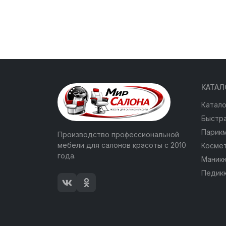
КАТАЛ
Катало
Быстра
Парик
Производство профессиональной
мебели для салонов красоты с 2010
Косме
года.
Маник
Педик