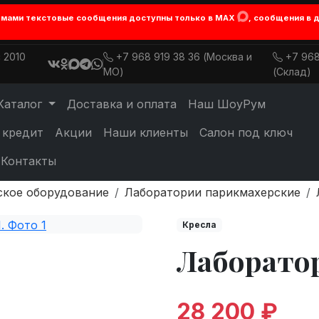
лемами текстовые сообщения доступны только в MAX
, сообщения в 
 2010
+7 968 919 38 36 (Москва и
+7 968
МО)
(Склад)
Каталог
Доставка и оплата
Наш ШоуРум
 кредит
Акции
Наши клиенты
Салон под ключ
Контакты
ское оборудование
Лаборатории парикмахерские
Кресла
Лаборато
28 200 ₽