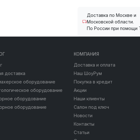
Доставка по Москве и
Московской области.
По России при помощи 
ОГ
КОМПАНИЯ
г
Доставка и оплата
я доставка
Наш ШоуРум
махерское оборудование
Покупка в кредит
тологическое оборудование
Акции
юрное оборудование
Наши клиенты
юрное оборудование
Салон под ключ
Новости
Контакты
Статьи