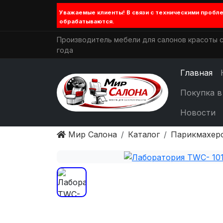
Уважаемые клиенты! В связи с техническими проб
обрабатываются.
Производитель мебели для салонов красоты с
года
Главная
Покупка в
Новости
Мир Салона
Каталог
Парикмахер