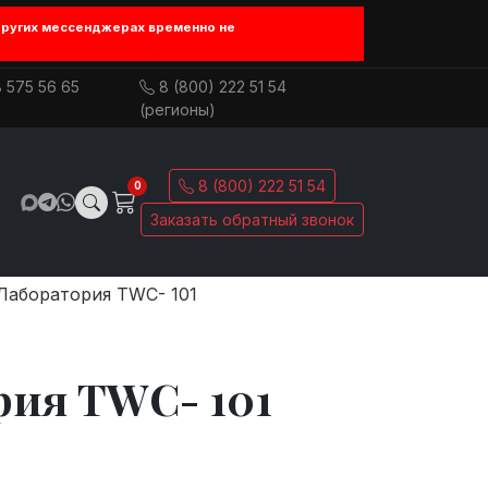
других мессенджерах временно не
 575 56 65
8 (800) 222 51 54
(регионы)
8 (800) 222 51 54
0
Заказать обратный звонок
Лаборатория TWC- 101
рия TWC- 101