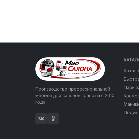
КАТАЛ
Катало
Быстра
Парик
Производство профессиональной
мебели для салонов красоты с 2010
Косме
года.
Маник
Педик