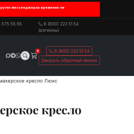
других мессенджерах временно не
 575 56 65
8 (800) 222 51 54
(регионы)
8 (800) 222 51 54
0
Заказать обратный звонок
махерское кресло Люкс
ерское кресло