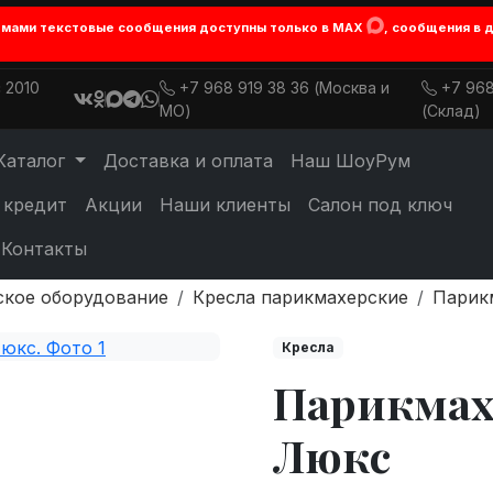
лемами текстовые сообщения доступны только в MAX
, сообщения в 
 2010
+7 968 919 38 36 (Москва и
+7 968
МО)
(Склад)
Каталог
Доставка и оплата
Наш ШоуРум
 кредит
Акции
Наши клиенты
Салон под ключ
Контакты
ское оборудование
Кресла парикмахерские
Парик
Кресла
Парикмах
Люкс