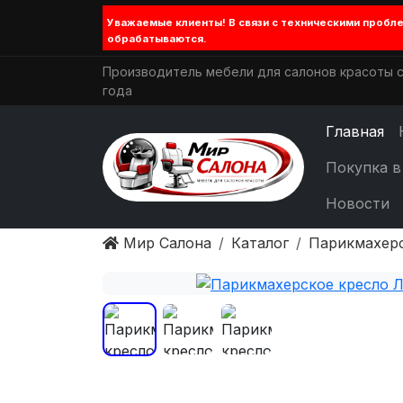
Уважаемые клиенты! В связи с техническими проб
обрабатываются.
Производитель мебели для салонов красоты с
года
Главная
Покупка в
Новости
Мир Салона
Каталог
Парикмахер