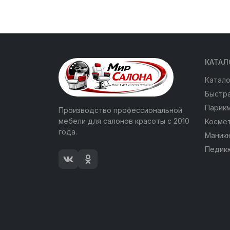
КАТАЛ
Катало
Быстра
Парик
Производство профессиональной
мебели для салонов красоты с 2010
Косме
года.
Маник
Педик