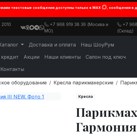
лемами текстовые сообщения доступны только в MAX
, сообщения в 
 2010
+7 968 919 38 36 (Москва и
+7 968
МО)
(Склад)
Каталог
Доставка и оплата
Наш ШоуРум
 кредит
Акции
Наши клиенты
Салон под ключ
Контакты
ское оборудование
Кресла парикмахерские
Парикм
Кресла
Парикмах
Гармония 