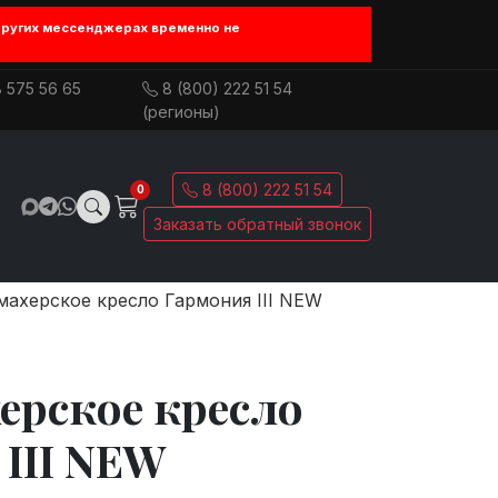
других мессенджерах временно не
 575 56 65
8 (800) 222 51 54
(регионы)
8 (800) 222 51 54
0
Заказать обратный звонок
ахерское кресло Гармония III NEW
ерское кресло
III NEW