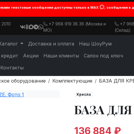
лемами текстовые сообщения доступны только в MAX
, сообщения в 
 2010
+7 968 919 38 36 (Москва и
+7 968
МО)
(Склад)
Каталог
Доставка и оплата
Наш ШоуРум
 кредит
Акции
Наши клиенты
Салон под ключ
Контакты
ское оборудование
Комплектующие
БАЗА ДЛЯ КР
Кресла
БАЗА ДЛЯ
136 884 ₽