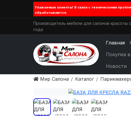
Уважаемые клиенты! В связи с техническими проб
обрабатываются.
Производитель мебели для салонов красоты с
года
Главная
Покупка в
Новости
Мир Салона
Каталог
Парикмахер