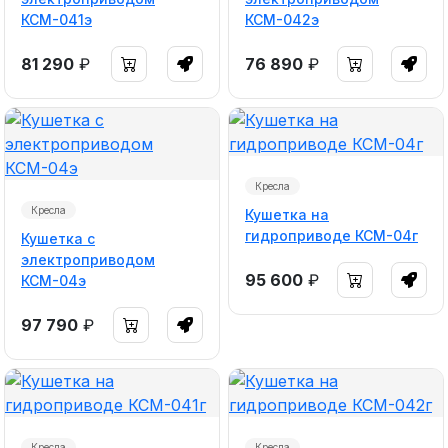
КСМ-041э
КСМ-042э
81 290
₽
76 890
₽
Кресла
Кресла
Кушетка на
гидроприводе КСМ-04г
Кушетка с
электроприводом
95 600
₽
КСМ-04э
97 790
₽
Кресла
Кресла