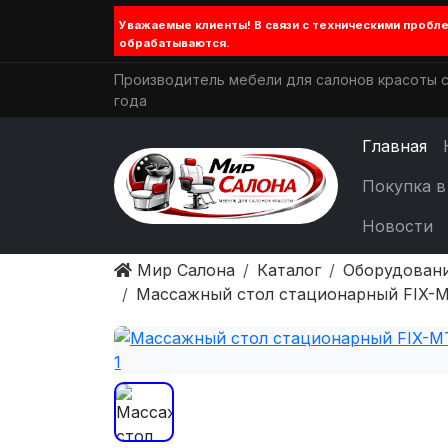
Уважаемые клиенты! В связи с техническими проб
обрабатываются.
Производитель мебели для салонов красоты с
года
Главная
Покупка в
Новости
Мир Салона
Каталог
Оборудовани
Массажный стол стационарный FIX-MT