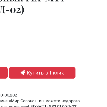
0Д-02)
Купить в 1 клик
20100Д02
зине «Мир Салона», вы можете недорого
стационарный FIX-MT1 (SS2.01.00Д-02)