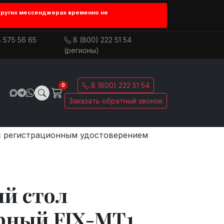
других мессенджерах временно не
 575 56 65
8 (800) 222 51 54
(регионы)
8 (800) 222 51 54
0
Заказать обратный звонок
с регистрационным удостоверением
й стол
рный FIX-MT1