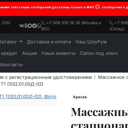
лемами текстовые сообщения доступны только в MAX
, сообщения в 
 2010
+7 968 919 38 36 (Москва и
+7 968
МО)
(Склад)
Каталог
Доставка и оплата
Наш ШоуРум
 кредит
Акции
Наши клиенты
Салон под ключ
Контакты
е с регистрационным удостоверением
Массажное 
1 (SS2.01.00Д-02)
Кресла
Массажны
стациона