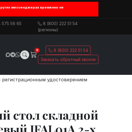
других мессенджерах временно не
 575 56 65
8 (800) 222 51 54
(регионы)
8 (800) 222 51 54
0
Заказать обратный звонок
с регистрационным удостоверением
й стол складной
вый JFAL01A 2-х