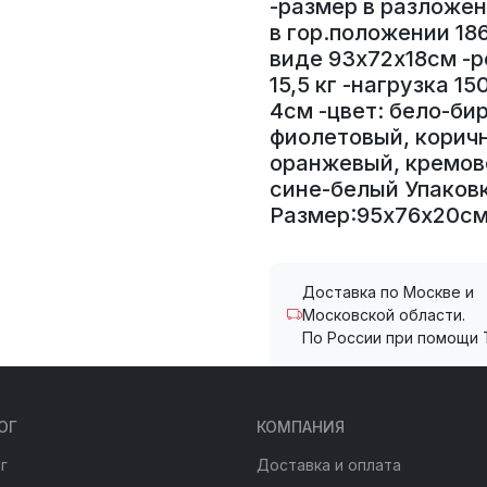
-размер в разложен
в гор.положении 18
виде 93х72х18см -р
15,5 кг -нагрузка 1
4см -цвет: бело-би
фиолетовый, корич
оранжевый, кремов
сине-белый Упаковка
Размер:95х76х20см 
Доставка по Москве и
Московской области.
По России при помощи 
ОГ
КОМПАНИЯ
г
Доставка и оплата