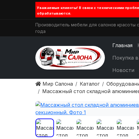
Уважаемые клиенты! В связи с техническими проб
обрабатываются.
Производитель мебели для салонов красоты с
года
Главная
Покупка в
Новости
Мир Салона
Каталог
Оборудовани
Массажный стол складной алюминие