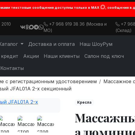
лемами текстовые сообщения доступны только в MAX
, сообщения в 
 2010
+7 968 919 38 36 (Москва и
+7 968
МО)
(Склад)
Каталог
Доставка и оплата
Наш ШоуРум
 кредит
Акции
Наши клиенты
Салон под ключ
Контакты
е с регистрационным удостоверением
Массажное 
вый JFAL01A 2-х секционный
Кресла
Массажны
алюминие