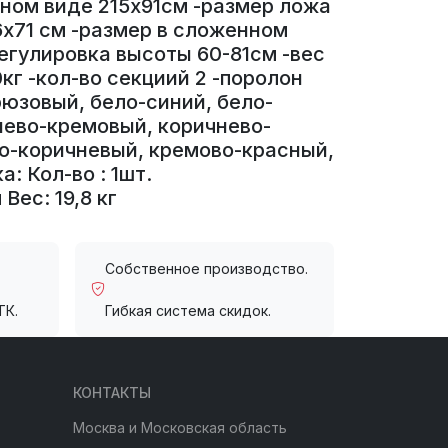
ном виде 215х91см -размер ложа
6х71 см -размер в сложенном
егулировка высоты 60-81см -вес
50кг -кол-во секциий 2 -поролон
рюзовый, бело-синий, бело-
нево-кремовый, коричнево-
о-коричневый, кремово-красный,
: Кол-во : 1шт.
Вес: 19,8 кг
Собственное производство.
ТК.
Гибкая система скидок.
КОНТАКТЫ
Москва и Московская область