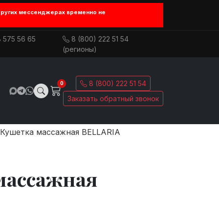
других мессенджерах временно не
 575 56 65
8 (800) 222 51 54
(регионы)
8 (800) 222 51 54
0
Заказать обратный звонок
Кушетка массажная BELLARIA
массажная