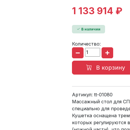
1 133 914 ₽
В наличии
Количество:
В корзину
Артикул:
tt-01080
Массажный стол для СП
специально для провед
Кушетка оснащена трем
которых регулируются в
(ножной части), что по