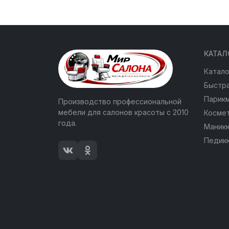
КАТАЛ
Катало
Быстра
Парик
Производство профессиональной
мебели для салонов красоты с 2010
Косме
года.
Маник
Педик