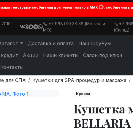
лемами текстовые сообщения доступны только в MAX
, сообщения в 
 2010
+7 968 919 38 36 (Москва и
+7 968
МО)
(Склад)
Каталог
Доставка и оплата
Наш ШоуРум
 кредит
Акции
Наши клиенты
Салон под ключ
Контакты
ие для СПА
Кушетки для SPA-процедур и массажа
Кресла
Кушетка 
BELLARIA