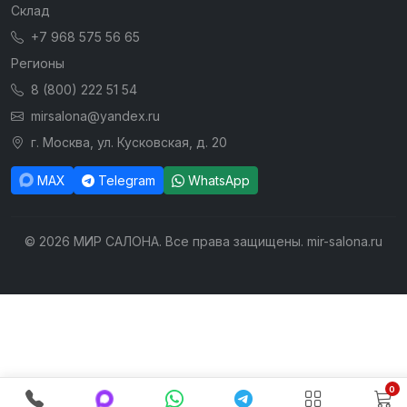
Склад
+7 968 575 56 65
Регионы
8 (800) 222 51 54
mirsalona@yandex.ru
г. Москва, ул. Кусковская, д. 20
MAX
Telegram
WhatsApp
© 2026 МИР САЛОНА. Все права защищены. mir-salona.ru
0