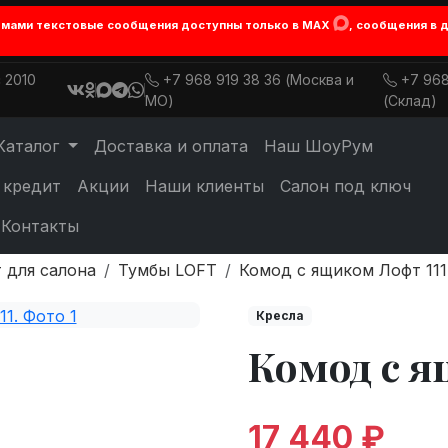
лемами текстовые сообщения доступны только в MAX
, сообщения в 
 2010
+7 968 919 38 36 (Москва и
+7 968
МО)
(Склад)
Каталог
Доставка и оплата
Наш ШоуРум
 кредит
Акции
Наши клиенты
Салон под ключ
Контакты
 для салона
Тумбы LOFT
Комод с ящиком Лофт 111
Кресла
Комод с я
17 440 ₽