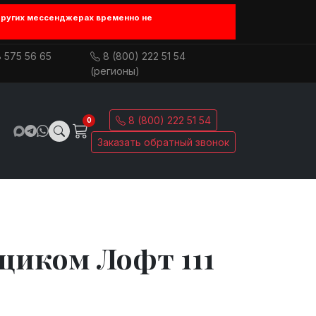
других мессенджерах временно не
 575 56 65
8 (800) 222 51 54
(регионы)
8 (800) 222 51 54
0
Заказать обратный звонок
щиком Лофт 111