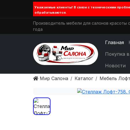
Уважаемые клиенты! В связи с техническими проб
обрабатываются.
Производитель мебели для салонов красоты с
года
Главная
Покупка в
Новости
Мир Салона
Каталог
Мебель Лофт