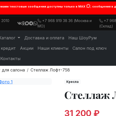
лемами текстовые сообщения доступны только в MAX
, сообщения в 
 2010
+7 968 919 38 36 (Москва и
+7 968
МО)
(Склад)
Каталог
Доставка и оплата
Наш ШоуРум
 кредит
Акции
Наши клиенты
Салон под ключ
Контакты
 для салона
Стеллаж Лофт-758
Кресла
Стеллаж 
31 200 ₽