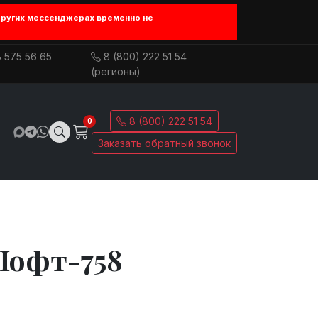
других мессенджерах временно не
 575 56 65
8 (800) 222 51 54
(регионы)
8 (800) 222 51 54
0
Заказать обратный звонок
Лофт-758