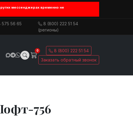
других мессенджерах временно не
 575 56 65
8 (800) 222 51 54
(регионы)
8 (800) 222 51 54
0
Заказать обратный звонок
Лофт-756