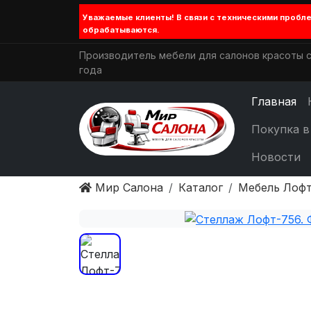
Уважаемые клиенты! В связи с техническими проб
обрабатываются.
Производитель мебели для салонов красоты с
года
Главная
Покупка в
Новости
Мир Салона
Каталог
Мебель Лофт