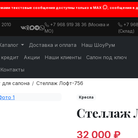
лемами текстовые сообщения доступны только в MAX
, сообщения в 
 2010
+7 968 919 38 36 (Москва и
+7 968
МО)
(Склад)
Каталог
Доставка и оплата
Наш ШоуРум
 кредит
Акции
Наши клиенты
Салон под ключ
Контакты
 для салона
Стеллаж Лофт-756
Кресла
Стеллаж 
32 000 ₽