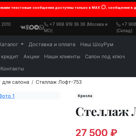
лемами текстовые сообщения доступны только в MAX
, сообщения в 
 2010
+7 968 919 38 36 (Москва и
+7 968
МО)
(Склад)
Каталог
Доставка и оплата
Наш ШоуРум
 кредит
Акции
Наши клиенты
Салон под ключ
Контакты
 для салона
Стеллаж Лофт-753
Кресла
Стеллаж 
27 500 ₽