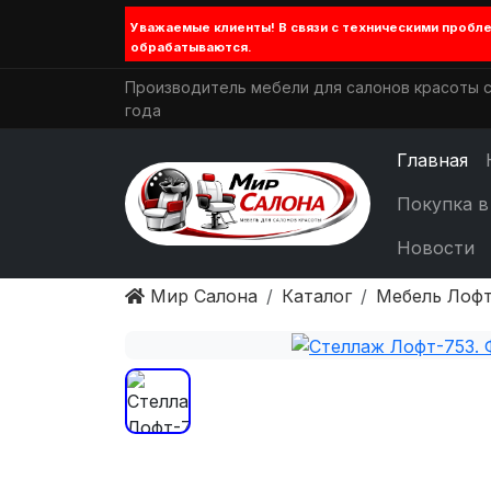
Уважаемые клиенты! В связи с техническими проб
обрабатываются.
Производитель мебели для салонов красоты с
года
Главная
Покупка в
Новости
Мир Салона
Каталог
Мебель Лофт