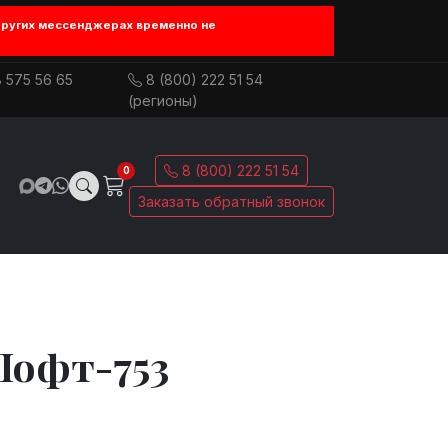
других мессенджерах временно не
 575 56 65
8 (800) 222 51 54
(регионы)
8 (800) 222 51 54
0
Заказать обратный звонок
Лофт-753