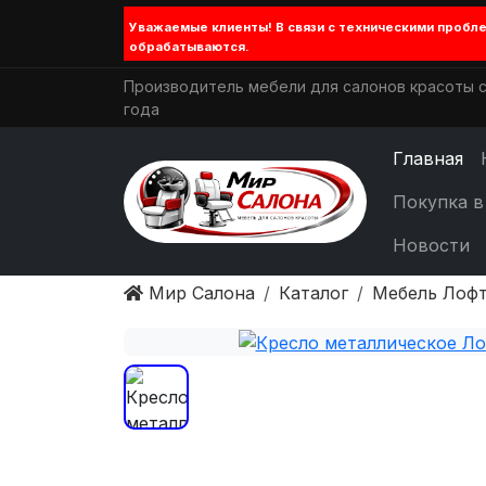
Уважаемые клиенты! В связи с техническими проб
обрабатываются.
Производитель мебели для салонов красоты с
года
Главная
Покупка в
Новости
Мир Салона
Каталог
Мебель Лофт