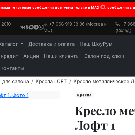
лемами текстовые сообщения доступны только в MAX
, сообщения в 
 2010
+7 968 919 38 36 (Москва и
+7 968
МО)
(Склад)
Каталог
Доставка и оплата
Наш ШоуРум
 кредит
Акции
Наши клиенты
Салон под ключ
Контакты
 для салона
Кресла LOFT
Кресло металлическое Л
Кресла
Кресло м
Лофт 1