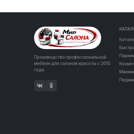
КАТАЛ
Катало
Быстра
Парик
Производство профессиональной
мебели для салонов красоты с 2010
Косме
года.
Маник
Педик