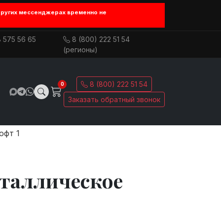
других мессенджерах временно не
 575 56 65
8 (800) 222 51 54
(регионы)
8 (800) 222 51 54
0
Заказать обратный звонок
офт 1
еталлическое