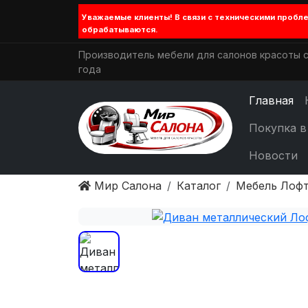
Уважаемые клиенты! В связи с техническими проб
обрабатываются.
Производитель мебели для салонов красоты с
года
Главная
Покупка в
Новости
Мир Салона
Каталог
Мебель Лофт