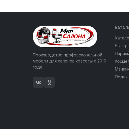
КАТАЛ
Катало
Быстра
Парик
Производство профессиональной
мебели для салонов красоты с 2010
Косме
года.
Маник
Педик