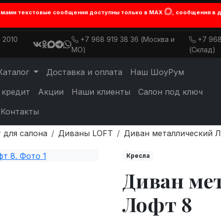
лемами текстовые сообщения доступны только в MAX
, сообщения в 
 2010
+7 968 919 38 36 (Москва и
+7 968
МО)
(Склад)
Каталог
Доставка и оплата
Наш ШоуРум
 кредит
Акции
Наши клиенты
Салон под ключ
Контакты
 для салона
Диваны LOFT
Диван металлический Л
Кресла
Диван ме
Лофт 8