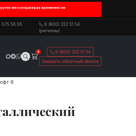
других мессенджерах временно не
 575 56 65
8 (800) 222 51 54
(регионы)
8 (800) 222 51 54
0
Заказать обратный звонок
офт 8
таллический