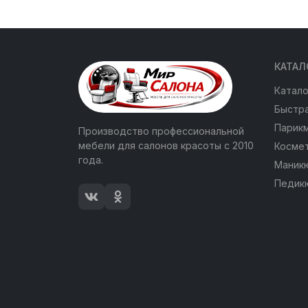
КАТАЛ
Катало
Быстра
Парик
Производство профессиональной
мебели для салонов красоты с 2010
Косме
года.
Маник
Педик