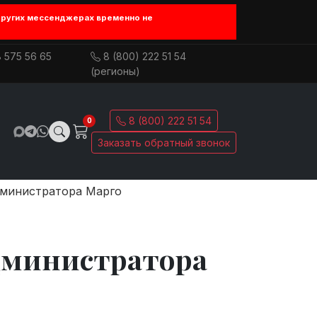
других мессенджерах временно не
 575 56 65
8 (800) 222 51 54
(регионы)
8 (800) 222 51 54
0
Заказать обратный звонок
дминистратора Марго
дминистратора