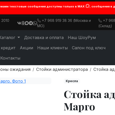
лемами текстовые сообщения доступны только в MAX
, сообщения в 
 2010
+7 968 919 38 36 (Москва и
+7 968
МО)
(Склад)
Каталог
Доставка и оплата
Наш ШоуРум
 кредит
Акции
Наши клиенты
Салон под ключ
Контакты
зоны ожидания
Стойки администратора
Стойка а
Кресла
Стойка а
Марго