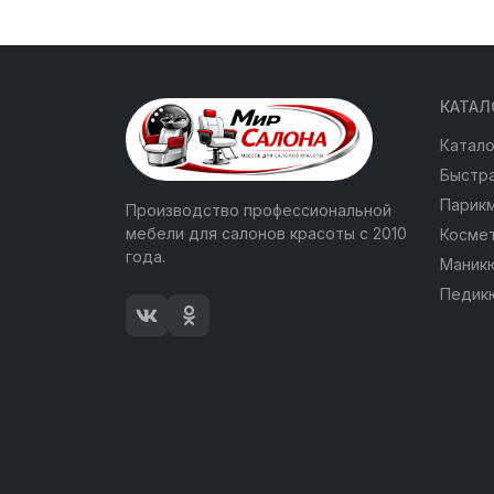
КАТАЛ
Катало
Быстра
Парик
Производство профессиональной
мебели для салонов красоты с 2010
Косме
года.
Маник
Педик