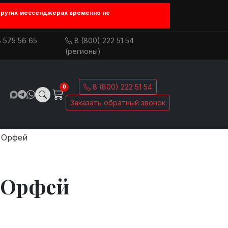
других мессенджерах временно не
 575 56 65
8 (800) 222 51 54
(регионы)
8 (800) 222 51 54
0
Заказать обратный звонок
 Орфей
 Орфей