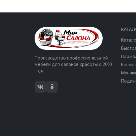
КАТАЛ
Катало
Быстра
Парик
Производство профессиональной
мебели для салонов красоты с 2010
Косме
года.
Маник
Педик