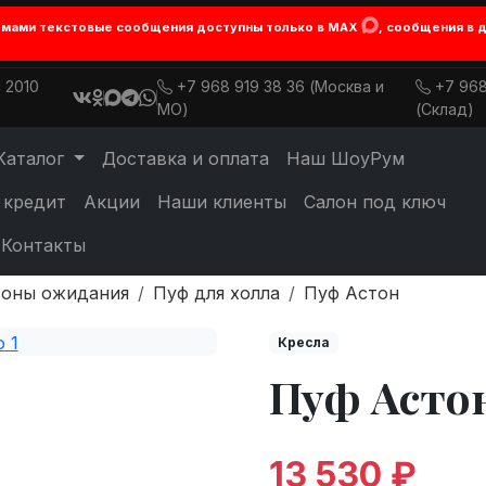
лемами текстовые сообщения доступны только в MAX
, сообщения в 
 2010
+7 968 919 38 36 (Москва и
+7 968
МО)
(Склад)
Каталог
Доставка и оплата
Наш ШоуРум
 кредит
Акции
Наши клиенты
Салон под ключ
Контакты
зоны ожидания
Пуф для холла
Пуф Астон
Кресла
Пуф Асто
13 530 ₽