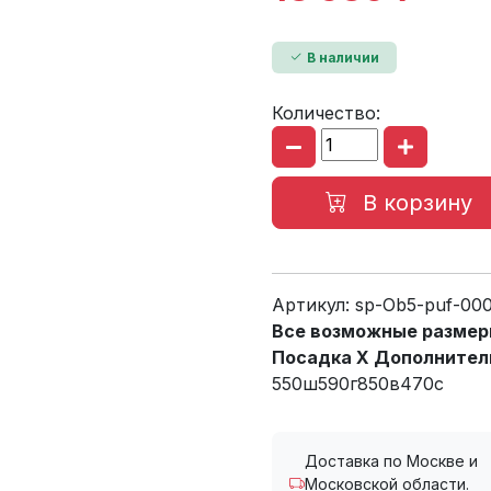
В наличии
Количество:
В корзину
Артикул:
sp-Ob5-puf-00
Все возможные размеры
Посадка X Дополнител
550ш590г850в470с
Доставка по Москве и
Московской области.