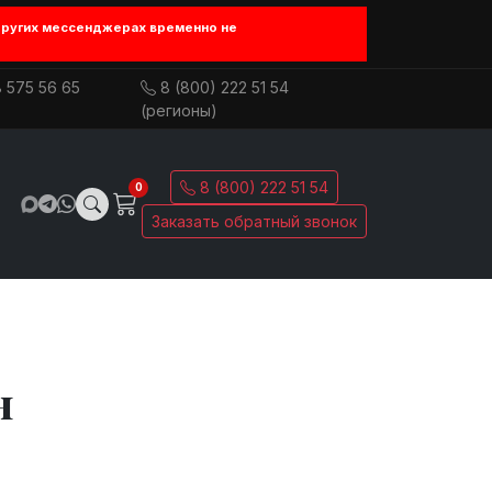
других мессенджерах временно не
 575 56 65
8 (800) 222 51 54
(регионы)
8 (800) 222 51 54
0
Заказать обратный звонок
н