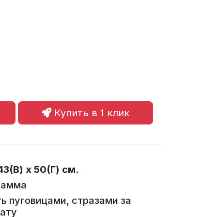
Купить в 1 клик
3(В) x 50(Г) см.
гамма
ь пуговицами, стразами за
ату