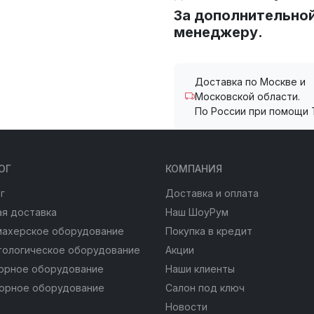
За дополнительно
менеджеру.
Доставка по Москве и
Московской области.
По России при помощи 
ОГ
КОМПАНИЯ
г
Доставка и оплата
я доставка
Наш ШоуРум
махерское оборудование
Покупка в кредит
тологическое оборудование
Акции
юрное оборудование
Наши клиенты
юрное оборудование
Салон под ключ
Новости