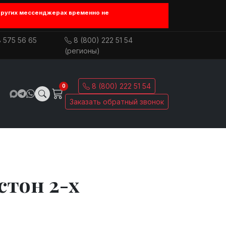
других мессенджерах временно не
 575 56 65
8 (800) 222 51 54
(регионы)
8 (800) 222 51 54
0
Заказать обратный звонок
стон 2-х