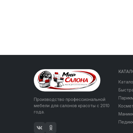
КАТАЛ
Катало
Быстра
Парик
Производство профессиональной
мебели для салонов красоты с 2010
Косме
года.
Маник
Педик