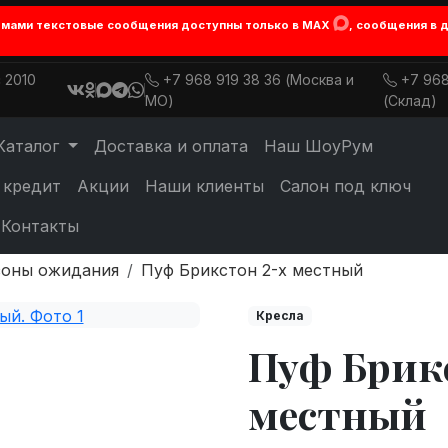
лемами текстовые сообщения доступны только в MAX
, сообщения в 
 2010
+7 968 919 38 36 (Москва и
+7 968
МО)
(Склад)
Каталог
Доставка и оплата
Наш ШоуРум
 кредит
Акции
Наши клиенты
Салон под ключ
Контакты
зоны ожидания
Пуф Брикстон 2-х местный
Кресла
Пуф Брик
местный