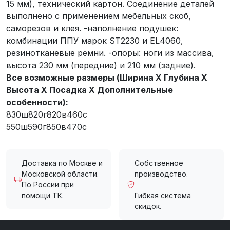
15 мм), технический картон. Соединение деталей
выполнено с применением мебельных скоб,
саморезов и клея. -наполнение подушек:
комбинации ППУ марок ST2230 и EL4060,
резинотканевые ремни. -опоры: ноги из массива,
высота 230 мм (передние) и 210 мм (задние).
Все возможные размеры (Ширина X Глубина X
Высота X Посадка X Дополнительные
особенности):
830ш820г820в460с
550ш590г850в470с
Доставка по Москве и
Собственное
Московской области.
производство.
По России при
помощи ТК.
Гибкая система
скидок.