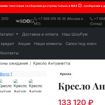
лемами текстовые сообщения доступны только в MAX
, сообщения в 
 2010
+7 968 919 38 36 (Москва и
+7 968
МО)
(Склад)
Каталог
Доставка и оплата
Наш ШоуРум
 кредит
Акции
Наши клиенты
Салон под ключ
Контакты
зоны ожидания
Кресло Антуанетта
Кресла
Кресло А
133 120 ₽