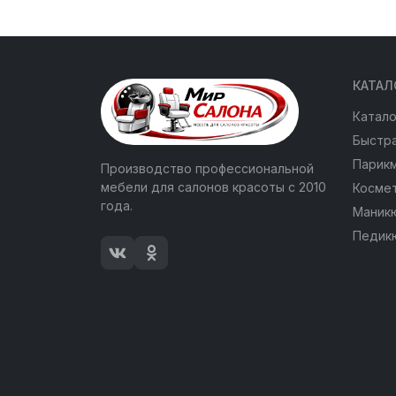
КАТАЛ
Катало
Быстра
Парик
Производство профессиональной
мебели для салонов красоты с 2010
Косме
года.
Маник
Педик