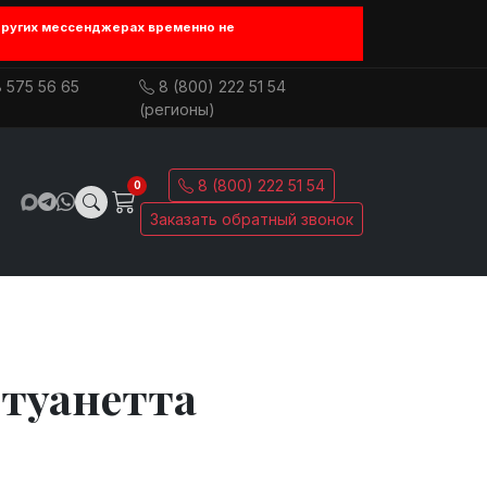
других мессенджерах временно не
 575 56 65
8 (800) 222 51 54
(регионы)
8 (800) 222 51 54
0
Заказать обратный звонок
нтуанетта