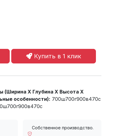
Купить в 1 клик
 (Ширина X Глубина X Высота X
ьные особенности):
700ш700г900в470с
00ш700г900в470с
Собственное производство.