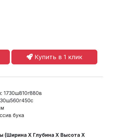
Купить в 1 клик
: 1730ш810г880в
730ш560г450с
мм
ссив бука
 (Ширина X Глубина X Высота X