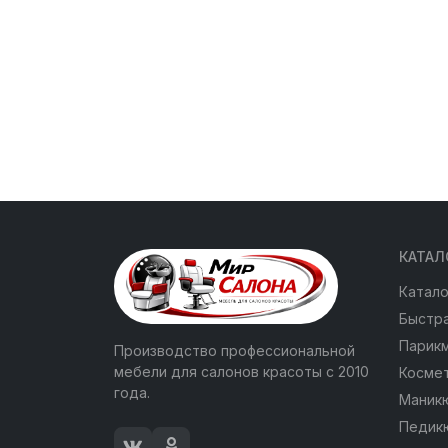
КАТАЛ
Катало
Быстра
Парик
Производство профессиональной
мебели для салонов красоты с 2010
Косме
года.
Маник
Педик