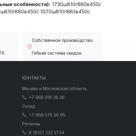
ьные особенности):
1730ш810г880в450с
0ш810г880в450с 1070ш810г880в450с
Собственное производство.
ТК.
Гибкая система скидок.
КОНТАКТЫ
Москва и Московская область
+7 968 919 38 36
Склад
+7 968 575 56 65
Регионы
8 (800) 222 51 54