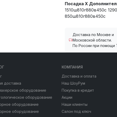
Посадка X Дополнител
1510ш810г880в450с 129
850ш810г880в450с
Доставка по Москве и
Московской области.
По России при помощи 
ОГ
КОМПАНИЯ
г
Доставка и оплата
я доставка
Наш ШоуРум
махерское оборудование
Покупка в кредит
тологическое оборудование
Акции
юрное оборудование
Наши клиенты
юрное оборудование
Салон под ключ