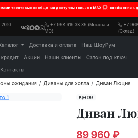
лемами текстовые сообщения доступны только в MAX
, сообщения в 
 2010
+7 968 919 38 36 (Москва и
+7 968
МО)
(Склад)
Каталог
Доставка и оплата
Наш ШоуРум
 кредит
Акции
Наши клиенты
Салон под ключ
Контакты
зоны ожидания
Диваны для холла
Диван Люция
Кресла
Диван Лю
89 960 ₽