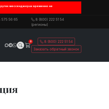
других мессенджерах временно не
 575 56 65
8 (800) 222 51 54
(регионы)
8 (800) 222 51 54
0
Заказать обратный звонок
ция