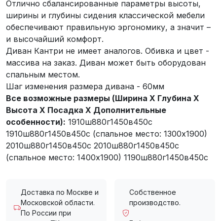
Отлично сбалансированные параметры высоты,
ширины и глубины сидения классической мебели
обеспечивают правильную эргономику, а значит –
и высочайший комфорт.
Диван Кантри не имеет аналогов. Обивка и цвет -
массива на заказ. Диван может быть оборудован
спальным местом.
Шаг изменения размера дивана - 60мм
Все возможные размеры (Ширина X Глубина X
Высота X Посадка X Дополнительные
особенности):
1910ш880г1450в450с
1910ш880г1450в450с (спальное место: 1300х1900)
2010ш880г1450в450с 2010ш880г1450в450с
(спальное место: 1400х1900) 1190ш880г1450в450с
Доставка по Москве и
Собственное
Московской области.
производство.
По России при