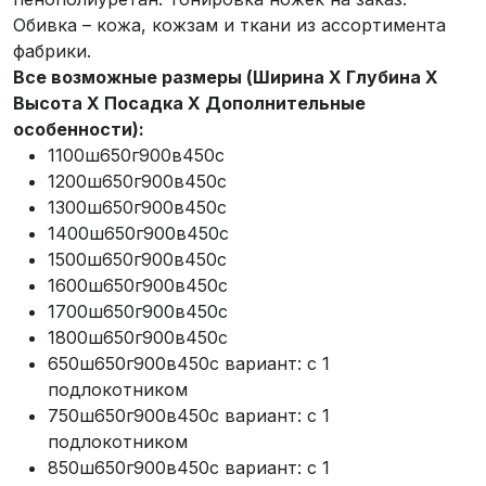
Обивка – кожа, кожзам и ткани из ассортимента
фабрики.
Все возможные размеры (Ширина X Глубина X
Высота X Посадка X Дополнительные
особенности):
1100ш650г900в450с
1200ш650г900в450с
1300ш650г900в450с
1400ш650г900в450с
1500ш650г900в450с
1600ш650г900в450с
1700ш650г900в450с
1800ш650г900в450с
650ш650г900в450с вариант: с 1
подлокотником
750ш650г900в450с вариант: с 1
подлокотником
850ш650г900в450с вариант: с 1