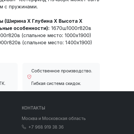
м с пружинами.
 (Ширина X Глубина X Высота X
ьные особенности):
1670ш1000г820в
00г820в (спальное место: 1000х1900)
00г820в (спальное место: 1400х1900)
Собственное производство.
ТК.
Гибкая система скидок.
КОНТАКТЫ
Москва и Московская область
+7 968 919 38 36