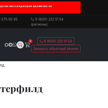
других мессенджерах временно не
 575 56 65
8 (800) 222 51 54
(регионы)
8 (800) 222 51 54
0
Заказать обратный звонок
лд
стерфилд