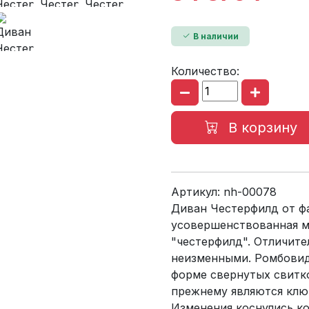
В наличии
Количество:
В корзину
Артикул:
nh-00078
Диван Честерфилд от ф
усовершенствованная м
"честерфилд". Отличите
неизменными. Ромбовид
форме свернутых свитк
прежнему являются клю
Изменения коснулись к