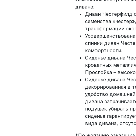
дивана:
Диван Честерфилд о
семейства «честер»
трансформации экоф
Усовершенствована 
спинки диван Чест
комфортности.
Сиденье дивана Чес
кроватных металлич
Прослойка – высоко
Сиденье дивана Чес
декорированная в т
удобство домашней
дивана затрачивает
подушек убирать пр
сиденье гарантируе
вида дивана, отсут
*По желанию заказчика