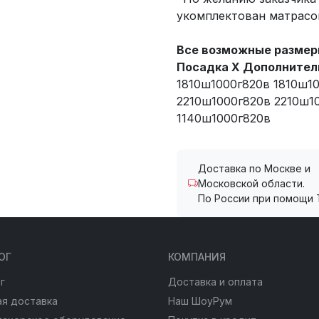
укомплектован матрасо
Все возможные размеры
Посадка X Дополнител
1810ш1000г820в 1810ш10
2210ш1000г820в 2210ш10
1140ш1000г820в
Доставка по Москве и
Московской области.
По России при помощи 
ОГ
КОМПАНИЯ
г
Доставка и оплата
я доставка
Наш ШоуРум