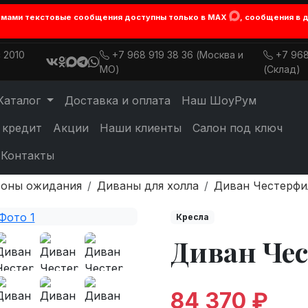
лемами текстовые сообщения доступны только в MAX
, сообщения в 
 2010
+7 968 919 38 36 (Москва и
+7 968
МО)
(Склад)
Каталог
Доставка и оплата
Наш ШоуРум
 кредит
Акции
Наши клиенты
Салон под ключ
Контакты
зоны ожидания
Диваны для холла
Диван Честерфи
Кресла
Диван Че
84 370 ₽