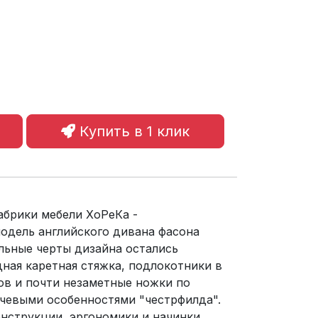
Купить в 1 клик
абрики мебели ХоРеКа -
одель английского дивана фасона
льные черты дизайна остались
ная каретная стяжка, подлокотники в
ов и почти незаметные ножки по
чевыми особенностями "честрфилда".
онструкции, эргономики и начинки