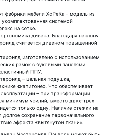
т фабрики мебели ХоРеКа - модель из
, укомплектованная системой
лекс на сетке.
эргономика дивана. Благодаря наклону
ерфилд считается диваном повышенной
терфилд изготовлено с использованием
еских рамок с буковыми ланелями.
эластичный ППУ.
терфилд – цельная подушка,
ехнике «капитоне». Что обеспечивает
 эксплуатации – при трансформации
ся минимум усилий, вместо двух-трех
идется только одну. Наличие стежки на
т долгое сохранение первоначального
ствие эффекта «вытянутой ткани».
 диван Честерфилд Пэчворк может быть