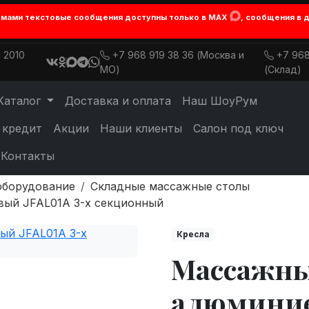
лемами текстовые сообщения доступны только в MAX
, сообщения в 
 2010
+7 968 919 38 36 (Москва и
+7 968
МО)
(Склад)
Каталог
Доставка и оплата
Наш ШоуРум
 кредит
Акции
Наши клиенты
Салон под ключ
Контакты
оборудование
Складные массажные столы
вый JFAL01A 3-х секционный
Кресла
Массажны
алюминие