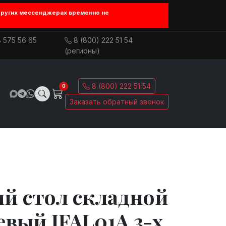
других мессенджерах временно не
 575 56 65
8 (800) 222 51 54
(регионы)
8 (800) 222 51 54
0
Заказать обратный звонок
й стол складной
вый JFAL01A 3-х