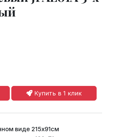
ный
Купить в 1 клик
нном виде 215х91см