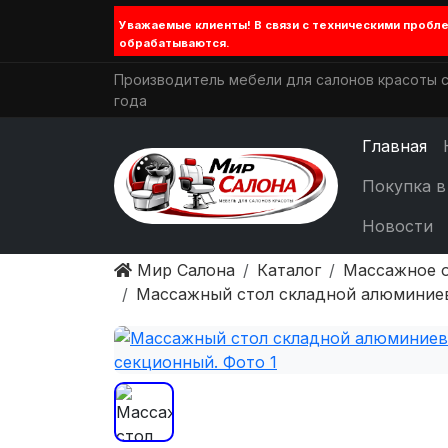
Уважаемые клиенты! В связи с техническими проб
обрабатываются.
Производитель мебели для салонов красоты с
года
Главная
Покупка в
Новости
Мир Салона
Каталог
Массажное 
Массажный стол складной алюминие