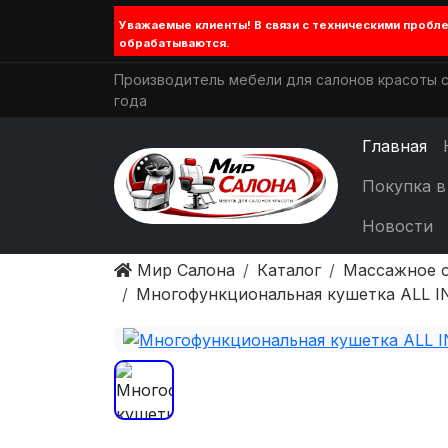
Уважаемые клиенты! В связи с техническими проб
обрабатываются.
Производитель мебели для салонов красоты с
года
Главная
Покупка в
Новости
Мир Салона
Каталог
Массажное 
Многофункциональная кушетка ALL 