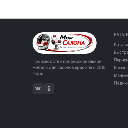
КАТАЛ
Катало
Быстра
Парик
Производство профессиональной
мебели для салонов красоты с 2010
Косме
года.
Маник
Педик