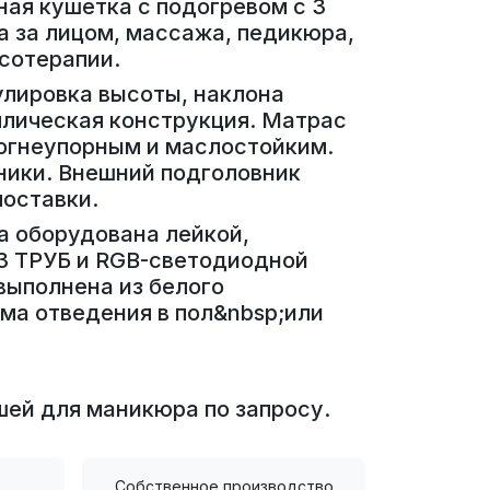
ая кушетка с подогревом с 3
а за лицом, массажа, педикюра,
сотерапии.
улировка высоты, наклона
ллическая конструкция. Матрас
 огнеупорным и маслостойким.
ики. Внешний подголовник
поставки.
а оборудована лейкой,
 ТРУБ и RGB-светодиодной
выполнена из белого
ма отведения в пол&nbsp;или
шей для маникюра по запросу.
Собственное производство.