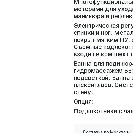
Многофункциональн
моторами для уход
маникюра и рефлек
Электрическая рег
спинки и ног. Мета
покрыт мягким ПУ,
Съемные подлокотн
входит в комплект 
Ванна для педикюр
гидромассажем БЕЗ
подсветкой. Ванна 
плексигласа. Систе
стену.
Опция:
Подлокотники с ча
Доставка по Москве и