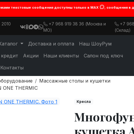
лемами текстовые сообщения доступны только в MAX
, сообщения в 
 2010
+7 968 919 38 36 (Москва и
+7 968
МО)
(Склад)
Каталог
Доставка и оплата
Наш ШоуРум
 кредит
Акции
Наши клиенты
Салон под ключ
Контакты
оборудование
Массажные столы и кушетки
IN ONE THERMIC
Кресла
Многофу
кушетка A