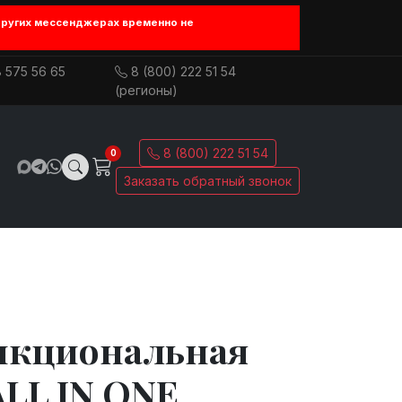
других мессенджерах временно не
 575 56 65
8 (800) 222 51 54
(регионы)
8 (800) 222 51 54
0
Заказать обратный звонок
нкциональная
LL IN ONE