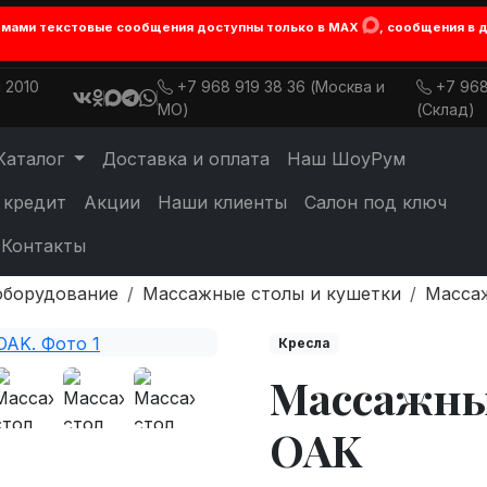
лемами текстовые сообщения доступны только в MAX
, сообщения в 
 2010
+7 968 919 38 36 (Москва и
+7 968
МО)
(Склад)
Каталог
Доставка и оплата
Наш ШоуРум
 кредит
Акции
Наши клиенты
Салон под ключ
Контакты
оборудование
Массажные столы и кушетки
Масса
Кресла
Массажны
OAK