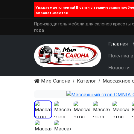
Уважаемые клиенты! В связи с техническими проб
обрабатываются.
Производитель мебели для салонов красоты с
года
Главная
Покупка в
Новости
Мир Салона
Каталог
Массажное 