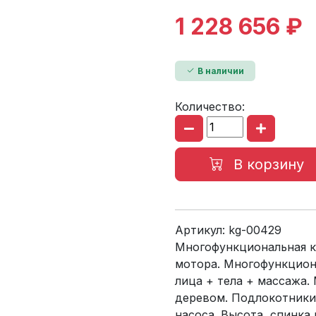
1 228 656 ₽
В наличии
Количество:
В корзину
Артикул:
kg-00429
Многофункциональная ку
мотора. Многофункциона
лица + тела + массажа.
деревом. Подлокотники
насоса. Высота, спинка