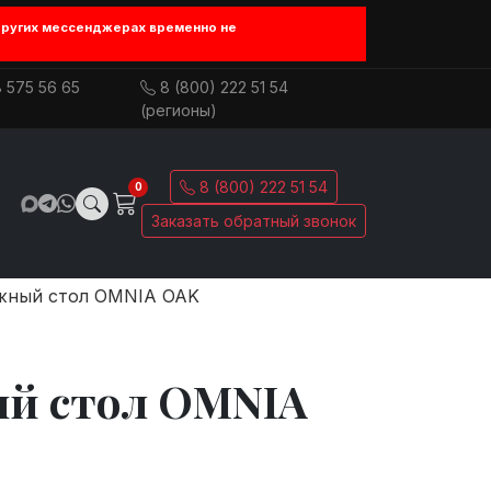
других мессенджерах временно не
 575 56 65
8 (800) 222 51 54
(регионы)
8 (800) 222 51 54
0
Заказать обратный звонок
жный стол OMNIA OAK
й стол OMNIA