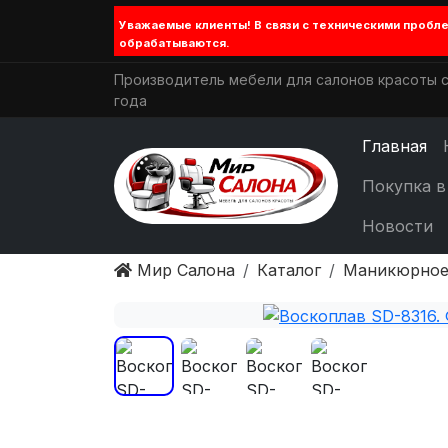
Уважаемые клиенты! В связи с техническими проб
обрабатываются.
Производитель мебели для салонов красоты с
года
Главная
Покупка в
Новости
Мир Салона
Каталог
Маникюрное