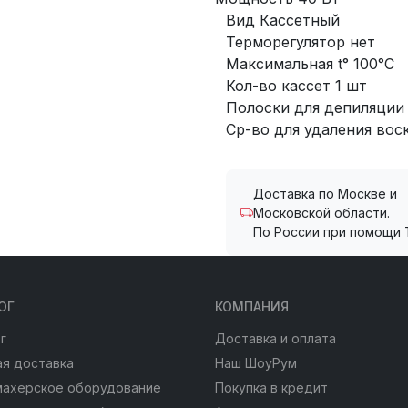
Вид Кассетный
Терморегулятор нет
Максимальная t° 100°C
Кол-во кассет 1 шт
Полоски для депиляции
Ср-во для удаления вос
Доставка по Москве и
Московской области.
По России при помощи 
ОГ
КОМПАНИЯ
г
Доставка и оплата
я доставка
Наш ШоуРум
махерское оборудование
Покупка в кредит