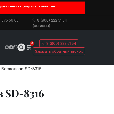
других мессенджерах временно не
 575 56 65
8 (800) 222 51 54
(регионы)
8 (800) 222 51 54
0
Заказать обратный звонок
Воскоплав SD-8316
 SD-8316